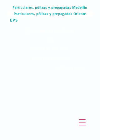
Particulares, pólizas y prepagadas Medellín
Particulares, pólizas y prepagadas Oriente
EPS
Portal del paciente
Blog
Materiales de valor
Derechos humanos
Pagos en linea