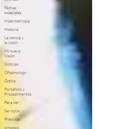
Fechas
especiales
Hipermetropia
Historia
La ciencia y
la visión
Mi nueva
Visión
Noticias
Oftalmologo
Óptica
Portafolio y
Procedimientos
Para ver
Servicios
Presbicia
simposio