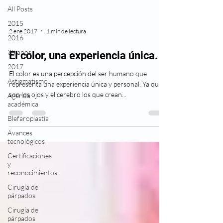
All Posts
2015
2 ene 2017
1 min de lectura
2016
35 años
El color, una experiencia única.
2017
El color es una percepción del ser humano que
Astigmatismo
representa una experiencia única y personal. Ya que
son los ojos y el cerebro los que crean...
Agenda
académica
Blefaroplastia
Avances
tecnológicos
Certificaciones
y
reconocimientos
Cirugía de
párpados
Cirugía de
párpados