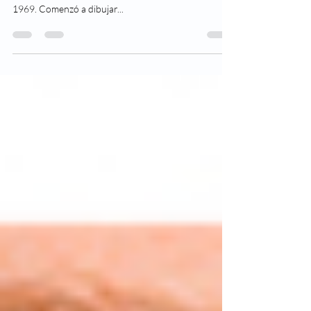
Esta hermosas pinturas acrílicas, son obras del artista
francés Patrice Murciano, quien nació en Belfort en
1969. Comenzó a dibujar...