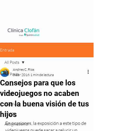
Entrada
All Posts
Andres C. Ríos
All Posts
5 abr 2016
1 min de lectura
Consejos para que los
2015
videojuegos no acaben
2016
con la buena visión de tus
35 años
hijos
2017
En ocasiones, la exposición a este tipo de 
Astigmatismo
videojuegos puede sacar a relucir un 