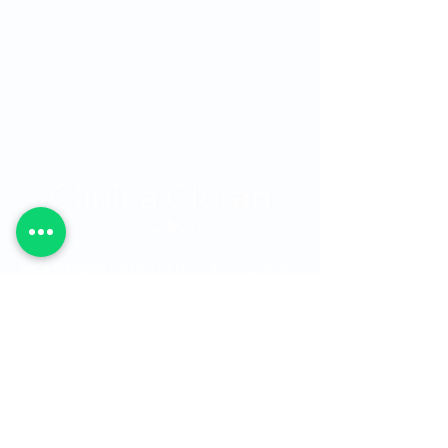
Sede Principal:
Carrera 48 No. 19 A - 40, Sector
Ciudad del Río, Edificio Torre Médica, Medellín -
Colombia.
Teléfono:
315 7616678
Horarios:
Consulta externa: 7:00 am a 7:00 pm
Consulta prioritaria: 7:00 am a 12:00 pm -
1:00 pm a 5:00 pm
Cirugía: 7:00 am a 7:00 pm