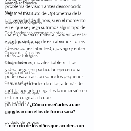
Agenda académica
problema de visión antes desconocido. 
Blefaroplastia
Según el Instituto de Optometría de la 
Universidad de Illinois, si en el momento 
Avances tecnológicos
en el que se juega sufrimos algún tipo de 
Certificaciones y reconocimientos
mareo, náusea o malestar, podemos estar 
ante los síntomas de estrabismos, forias 
Cirugía de párpados
(desviaciones latentes), ojo vago y entre 
Cirugía de párpados
otras patologías.
Ordenadores, móviles, tablets… Los 
Cirugia laser
videojuegos en particular, ejercen una 
Cirugia refractiva
poderosa atracción sobre los pequeños. 
Cirugía refractiva
Intentar apartarles de ellos, además de 
inútil, supondría negarles la inmersión en 
Ciudado de los ojos
esta era digital a la que 
Clínica Clofán
pertenecen. 
¿Cómo enseñarles a que 
convivan con ellos de forma sana?
Clofán
Cuidado de los ojos
U
n tercio de los niños que acuden a un 