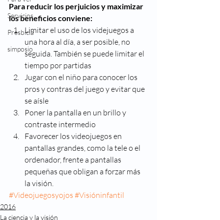
Para reducir los perjuicios y maximizar 
Servicios
los beneficios conviene:
Limitar el uso de los videjuegos a 
Presbicia
una hora al día, a ser posible, no 
simposio
seguida. También se puede limitar el 
tiempo por partidas
Jugar con el niño para conocer los 
pros y contras del juego y evitar que 
se aísle
Poner la pantalla en un brillo y 
contraste intermedio
Favorecer los videojuegos en 
pantallas grandes, como la tele o el 
ordenador, frente a pantallas 
pequeñas que obligan a forzar más 
la visión.
#Videojuegosyojos
#Visióninfantil
2016
La ciencia y la visión