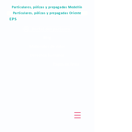
Particulares, pólizas y prepagadas Medellín
Particulares, pólizas y prepagadas Oriente
EPS
Portal del paciente
Blog
Materiales de valor
Derechos humanos
Pagos en linea