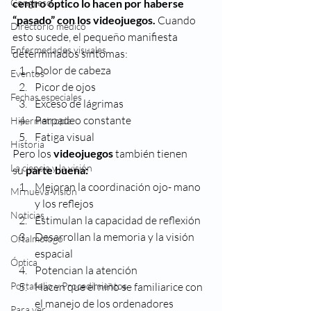
Congreso
centro óptico lo hacen por haberse 
“pasado” con los videojuegos.
 Cuando 
Directorio médico
esto sucede, el pequeño manifiesta 
Enfermedades visuales
determinados síntomas:
Dolor de cabeza
Eventos
Picor de ojos
Fechas especiales
Exceso de lágrimas
Parpadeo constante
Hipermetropia
Fatiga visual
Historia
Pero los 
videojuegos
 también tienen 
La ciencia y la visión
su 
parte buena:
Mejoran la coordinación ojo- mano 
Mi nueva Visión
y los reflejos
Noticias
Estimulan la capacidad de reflexión
Desarrollan la memoria y la visión 
Oftalmologo
espacial
Óptica
Potencian la atención
Portafolio y Procedimientos
Hacen que el niño se familiarice con 
el manejo de los ordenadores
Para ver