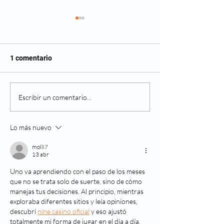
Historia de la ci
refractiva
La cirugía refractiv
1 comentario
practica en la actua
requirió de muchas
avances tecnológic
Cirugía ocular 3D: mejor
Escribir un comentario...
llegar a lo que es hoy
profundidad de campo y
gran resolución
Lo más nuevo
molli7
13 abr
Uno va aprendiendo con el paso de los meses 
que no se trata solo de suerte, sino de cómo 
manejas tus decisiones. Al principio, mientras 
exploraba diferentes sitios y leía opiniones, 
descubrí 
nine casino oficial
 y eso ajustó 
totalmente mi forma de jugar en el día a día. 