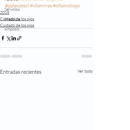
#gafasdesol
#vitaminas
#oftalmólogo
Servicios
2015
Ciudado de los ojos
Presbicia
Cuidado de los ojos
simposio
Entradas recientes
Ver todo