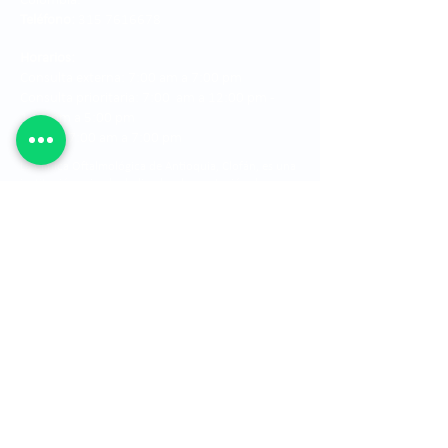
Colombia.
Teléfono:
315 7616678
Horarios:
Consulta externa: 7:00 am a 7:00 pm
Consulta prioritaria: 7:00 am a 12:00 pm -
1:00 pm a 5:00 pm
Cirugía: 7:00 am a 7:00 pm
La Clínica Oftalmológica de Antioquia, Clofán, es una
institución privada dedicada a la prestación de
servicios oftalmológicos a través de un grupo
humano altamente calificado.
Cancelación de
citas
Correo electrónico para notificaciones
judiciales:
asistentegerencia.clo@quironsalud
.com
Sede Oriente:
Calle 42 No. 56 - 39, Centro
Comercial Savanna Plaza - Local 128 | Rionegro