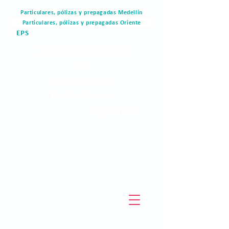
Particulares, pólizas y prepagadas Medellín
Particulares, pólizas y prepagadas Oriente
EPS
Portal del paciente
Blog
Materiales de valor
Derechos humanos
Pagos en linea