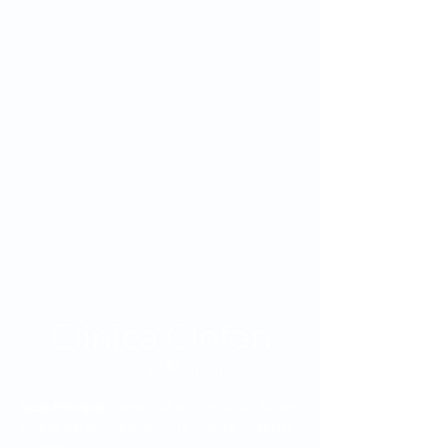
Sede Principal:
Carrera 48 No. 19 A - 40, Sector
Ciudad del Río, Edificio Torre Médica, Medellín -