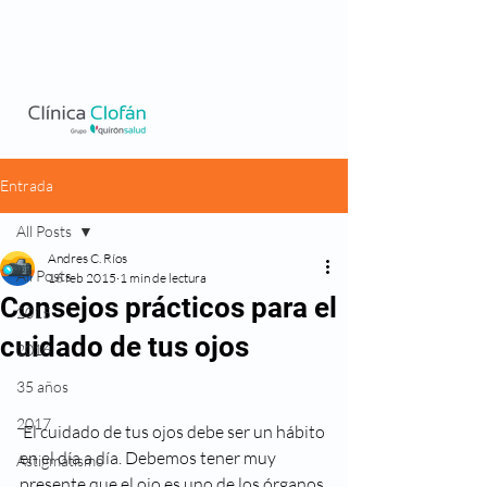
Entrada
All Posts
Andres C. Ríos
All Posts
16 feb 2015
1 min de lectura
Consejos prácticos para el
2015
cuidado de tus ojos
2016
35 años
2017
 El cuidado de tus ojos debe ser un hábito 
en el día a día. Debemos tener muy 
Astigmatismo
presente que el ojo es uno de los órganos 