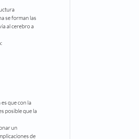
Eventos
uctura 
a se forman las 
a al cerebro a 
va Visión
Noticias
: 
es que con la 
s posible que la 
onar un 
mplicaciones de 