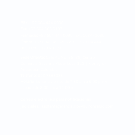
PBX:
+57 604 444 0090
Fax:
+57 604 365 5107
Farmacia:
+57 604 444 0090 Ext. 1034 - 1030
Óptica:
+57 604 349 5265 o al +57 604 444
0090 Ext. 1123 y 1124
Sede Oriente:
Calle 42 No. 56 - 39, Centro
Comercial Savanna Plaza - Local 128 | Rionegro -
Antioquia- Colombia.
Teléfono:
318 7566085
Horario:
Lunes a viernes de 7:30 am a 5:00 pm y
sábado de 8:00 am a 12:00 m
Correo electrónico para notificaciones
judiciales:
asistentegerencia.clo@quironsalud.com