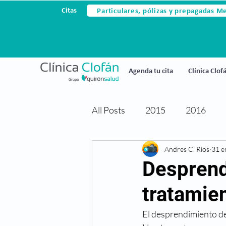
Particulares, pólizas y prepagadas M
Citas
Agenda tu cita
Clínica Clof
All Posts
2015
2016
Avances tecnológicos
Andres C. Ríos
31 e
Ce
Desprend
tratamie
Cirugia laser
Cirugia refr
El desprendimiento de