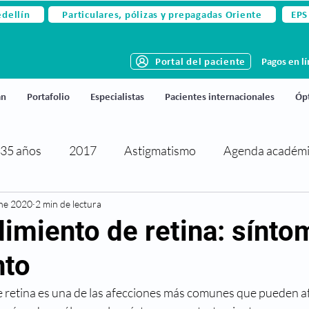
edellín
Particulares, pólizas y prepagadas Oriente
EPS
Portal del paciente
Pagos en l
án
Portafolio
Especialistas
Pacientes internacionales
Ópt
35 años
2017
Astigmatismo
Agenda académ
ne 2020
rtificaciones y reconocimientos
2 min de lectura
Cirugía de párpados
imiento de retina: sínto
nto
activa
Cirugía refractiva
Ciudado de los ojos
 retina es una de las afecciones más comunes que pueden afe