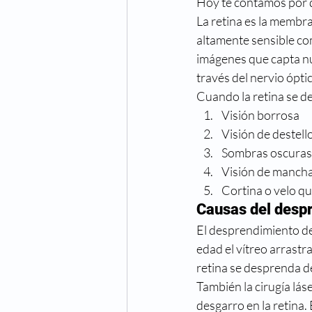
Hoy te contamos por qu
Cuidado de los ojos
Cong
La retina es la membra
altamente sensible co
imágenes que capta nue
Fechas especiales
Hiper
través del nervio óptic
Cuando la retina se d
Visión borrosa 
Oftalmologo
Óptica
Visión de destel
Sombras oscuras e
Visión de mancha
Cortina o velo que
Causas del despr
El desprendimiento de
edad el vítreo arrastr
retina se desprenda de
También la cirugía lás
desgarro en la retina