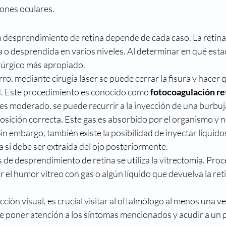
iones oculares. 
n desprendimiento de retina depende de cada caso. La retina
 o desprendida en varios niveles. Al determinar en qué esta
rúrgico más apropiado. 
, mediante cirugía láser se puede cerrar la fisura y hacer qu
d. Este procedimiento es conocido como 
fotocoagulación re
es moderado, se puede recurrir a la inyección de una burbuj
posición correcta. Este gas es absorbido por el organismo y n
Sin embargo, también existe la posibilidad de inyectar líquido
a sí debe ser extraída del ojo posteriormente. 
 de desprendimiento de retina se utiliza la vitrectomía. Pro
 el humor vítreo con gas o algún líquido que devuelva la reti
ción visual, es crucial visitar al oftalmólogo al menos una vez
 poner atención a los síntomas mencionados y acudir a un p