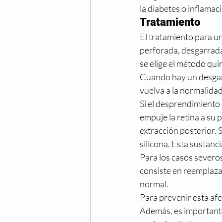
la diabetes o inflamac
Tratamiento
El tratamiento para u
perforada, desgarrada
se elige el método qui
Cuando hay un desgarro
vuelva a la normalida
Si el desprendimiento 
empuje la retina a su 
extracción posterior. 
silicona. Esta sustanci
Para los casos severos
consiste en reemplazar
normal. 
Para prevenir esta afec
Además, es importante