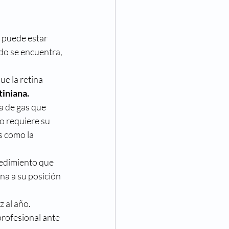
 puede estar 
do se encuentra, 
e la retina 
tiniana.
a de gas que 
o requiere su 
s como la 
cedimiento que 
na a su posición 
 al año. 
rofesional ante 