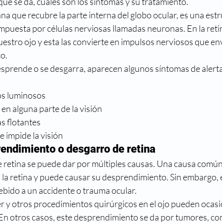
é se da, cuáles son los síntomas y su tratamiento. 
reso
Directorio médico
Enfermedades visuales
na que recubre la parte interna del globo ocular, es una estr
mpuesta por células nerviosas llamadas neuronas. En la retin
stro ojo y esta las convierte en impulsos nerviosos que enví
metropia
Historia
La ciencia y la visión
Mi nue
o.  
esprende o se desgarra, aparecen algunos síntomas de alerta
los luminosos
n alguna parte de la visión
s flotantes
 impide la visión 
endimiento o desgarro de retina
 retina se puede dar por múltiples causas. Una causa común 
a la retina y puede causar su desprendimiento. Sin embargo, e
bido a un accidente o trauma ocular. 
er y otros procedimientos quirúrgicos en el ojo pueden ocasi
. En otros casos, este desprendimiento se da por tumores, co