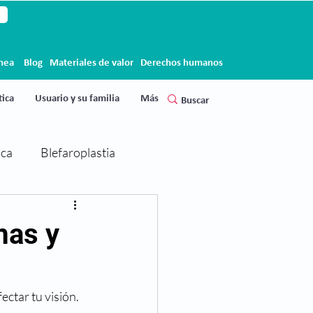
ínea
Blog
Materiales de valor
Derechos humanos
ica
Usuario y su familia
Más
ica
Blefaroplastia
Cirugía de párpados
mas y
Clínica Clofán
Clofán
ctar tu visión. 