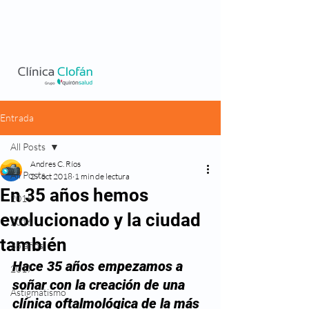
Entrada
All Posts
Andres C. Ríos
All Posts
27 oct 2018
1 min de lectura
En 35 años hemos
2015
evolucionado y la ciudad
2016
también
35 años
Hace 35 años empezamos a 
2017
soñar con la creación de una 
Astigmatismo
clínica oftalmológica de la más 