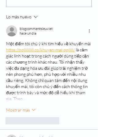
asociados al
problema visual
envejecimiento
que es el momen
Lo más nuevo
visitar al oftalm
blogcommentsieuviet
hace un día
Một điểm tôi chú ý khi tìm hiểu về khuyến mãi 
https://qq8888.co/khuyen-mai-qq88/
 là cảm 
giác linh hoạt trong cách người dùng tiếp cận 
các chương trình khác nhau. Tôi nhận thấy 
việc đa dạng hóa ưu đãi giúp trải nghiệm trở 
nên phong phú hơn, phù hợp với nhiều nhu 
cầu riêng. Không chỉ quan tâm đến nội dung 
khuyến mãi, tôi còn chú ý đến cách thông tin 
được trình bày và mức độ dễ hiểu khi tham 
gia. Theo…
Mostrar más
Me gusta
Reaccionar