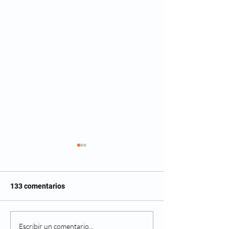
133 comentarios
Cambios en tu visión
¿Cómo detectar
Escribir un comentario...