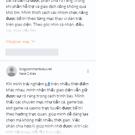
bài và bắn cá được phân chia rõ ràng, trong 
khi phần hỗ trợ và giao dịch cũng không quá 
khó tìm. Mình thích cách các nhóm chức năng 
được bố trí theo từng mục thay vì dàn trải 
trên giao diện. Theo góc nhìn cá nhân, điều 
này giúp việc tìm…
Mostrar más
Me gusta
Reaccionar
blogcommentsieuviet
hace 2 días
Khi mình trải nghiệm 
s 8
 trên nhiều thời điểm 
khác nhau, mình nhận thấy giao diện vẫn giữ 
được sự rõ ràng trong cách trình bày. Mình 
thấy các chuyên mục như bắn cá, game bài, 
slot game và casino trực tuyến được bố trí 
theo hướng trực quan, giúp mình dễ dàng lựa 
chọn mà không mất nhiều thời gian. Việc 
phân chia hợp lý giúp mình nhớ được vị trí các 
tính năng sau mỗi lần truy cập.…