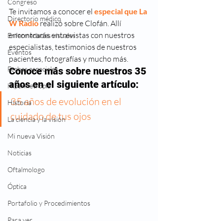
Congreso
Te invitamos a conocer el 
especial que La 
Directorio médico
W Radio
 realizó sobre Clofán. Allí 
encontrarás entrevistas con nuestros 
Enfermedades visuales
especialistas, testimonios de nuestros 
Eventos
pacientes, fotografías y mucho más.
Fechas especiales
Conoce más sobre nuestros 35 
años en el siguiente artículo:
Hipermetropia
35 años de evolución en el 
Historia
cuidado de tus ojos
La ciencia y la visión
Mi nueva Visión
Noticias
Oftalmologo
Óptica
Portafolio y Procedimientos
Para ver