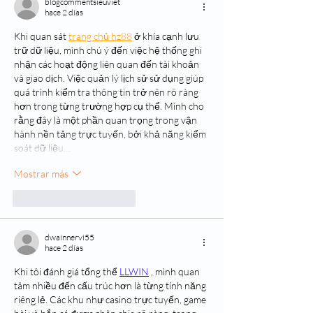
blogcommentsieuviet
hace 2 días
Khi quan sát 
trang chủ hz88
 ở khía cạnh lưu 
trữ dữ liệu, mình chú ý đến việc hệ thống ghi 
nhận các hoạt động liên quan đến tài khoản 
và giao dịch. Việc quản lý lịch sử sử dụng giúp 
quá trình kiểm tra thông tin trở nên rõ ràng 
hơn trong từng trường hợp cụ thể. Mình cho 
rằng đây là một phần quan trọng trong vận 
hành nền tảng trực tuyến, bởi khả năng kiểm 
soát dữ liệu…
Mostrar más
Me gusta
Reaccionar
dwainnervi55
hace 2 días
Khi tôi đánh giá tổng thể 
LLWIN
, mình quan 
tâm nhiều đến cấu trúc hơn là từng tính năng 
riêng lẻ. Các khu như casino trực tuyến, game 