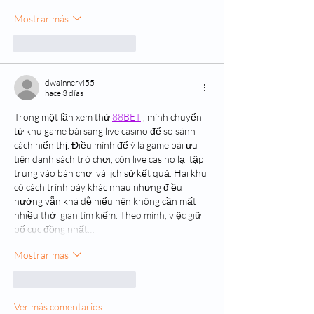
Mostrar más
Me gusta
Reaccionar
dwainnervi55
hace 3 días
Trong một lần xem thử 
88BET
 , mình chuyển 
từ khu game bài sang live casino để so sánh 
cách hiển thị. Điều mình để ý là game bài ưu 
tiên danh sách trò chơi, còn live casino lại tập 
trung vào bàn chơi và lịch sử kết quả. Hai khu 
có cách trình bày khác nhau nhưng điều 
hướng vẫn khá dễ hiểu nên không cần mất 
nhiều thời gian tìm kiếm. Theo mình, việc giữ 
bố cục đồng nhất…
Mostrar más
Me gusta
Reaccionar
Ver más comentarios