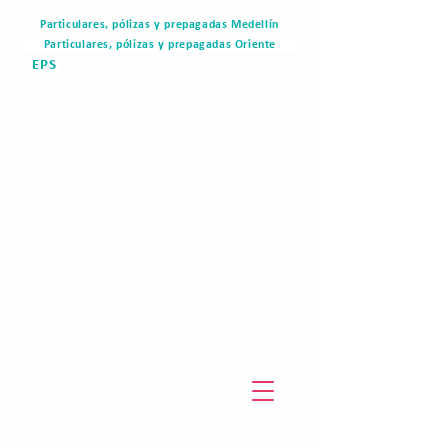
Particulares, pólizas y prepagadas Medellín
Particulares, pólizas y prepagadas Oriente
EPS
Portal del paciente
Blog
Materiales de valor
Derechos humanos
Pagos en linea