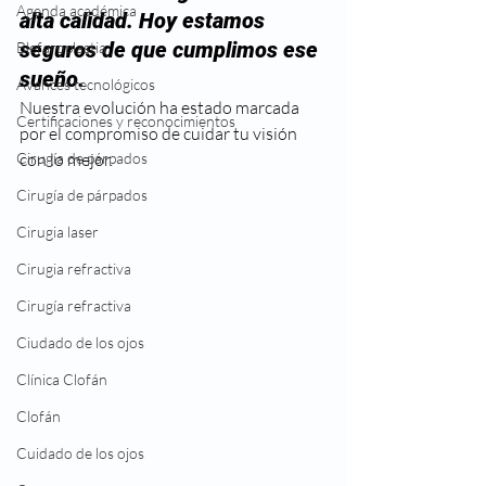
Agenda académica
alta calidad. Hoy estamos 
seguros de que cumplimos ese 
Blefaroplastia
sueño.
Avances tecnológicos
Nuestra evolución ha estado marcada 
Certificaciones y reconocimientos
por el compromiso de cuidar tu visión 
Cirugía de párpados
con lo mejor.
Cirugía de párpados
Cirugia laser
Cirugia refractiva
Cirugía refractiva
Ciudado de los ojos
Clínica Clofán
Clofán
Cuidado de los ojos