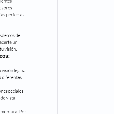
lentes 
Eventos
esores 
as perfectas 
va Visión
Noticias
valemos de 
ecerte un 
tu visión.
cos:
.
visión lejana.
a diferentes 
onespeciales 
de vista 
a montura. Por 