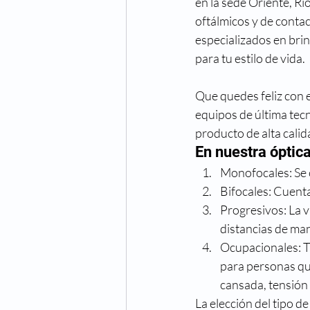
en la sede Oriente, Ri
Cuidado de los ojos
Cong
oftálmicos y de conta
especializados en bri
para tu estilo de vida.
Fechas especiales
Hiper
Que quedes feliz con 
equipos de última tecn
Oftalmologo
Óptica
producto de alta calid
En nuestra óptica
Monofocales: Se c
Bifocales: Cuenta
Progresivos: La v
distancias de ma
Ocupacionales: T
para personas qu
cansada, tensión 
La elección del tipo d