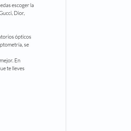
edas escoger la 
ucci, Dior, 
torios ópticos 
ptometría, se 
mejor. En 
e te lleves 