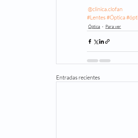
@clinica.clofan
#Lentes
#Óptica
#ópt
Óptica
Para ver
Entradas recientes