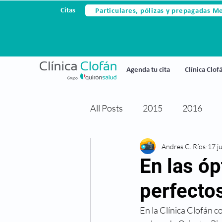
Particulares, pólizas y prepagadas M
Citas
Agenda tu cita
Clínica Clof
All Posts
2015
2016
Avances tecnológicos
Andres C. Ríos
17 j
Ce
En las óp
perfectos
Cirugia laser
Cirugia refr
En la Clínica Clofán c