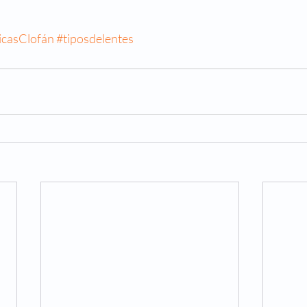
icasClofán
#tiposdelentes