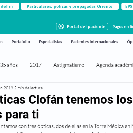
edellín
Particulares, pólizas y prepagadas Oriente
EPS
Portal del paciente
Pagos en l
án
Portafolio
Especialistas
Pacientes internacionales
Ópt
35 años
2017
Astigmatismo
Agenda académ
un 2019
rtificaciones y reconocimientos
2 min de lectura
Cirugía de párpados
ticas Clofán tenemos los
 para ti
activa
Cirugía refractiva
Ciudado de los ojos
ontamos con tres ópticas, dos de ellas en la Torre Médica en 