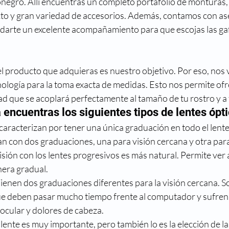
onegro. Allí encuentras un completo portafolio de monturas, 
reso
Directorio médico
Enfermedades visuales
cto y gran variedad de accesorios. Además, contamos con as
ndarte un excelente acompañamiento para que escojas las gaf
metropia
Historia
La ciencia y la visión
Mi nue
el producto que adquieras es nuestro objetivo. Por eso, nos 
ología para la toma exacta de medidas. Esto nos permite ofr
ad que se acoplará perfectamente al tamaño de tu rostro y a 
 encuentras los siguientes tipos de lentes ópti
aracterizan por tener una única graduación en todo el lente
n con dos graduaciones, una para visión cercana y otra para 
isión con los lentes progresivos es más natural. Permite ver 
nera gradual.
ienen dos graduaciones diferentes para la visión cercana. S
e deben pasar mucho tiempo frente al computador y sufren 
ocular y dolores de cabeza.
e lente es muy importante, pero también lo es la elección de l