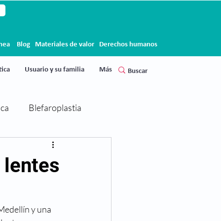
ínea
Blog
Materiales de valor
Derechos humanos
ica
Usuario y su familia
Más
ica
Blefaroplastia
Cirugía de párpados
 lentes
Clínica Clofán
Clofán
Medellín y una 