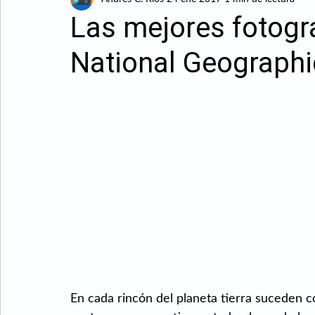
Avances tecnológicos
Certificaciones y recono
Las mejores fotogr
National Geographi
Cirugia laser
Cirugia refractiva
Cirugía refr
Clofán
Cuidado de los ojos
Congreso
Fechas especiales
Hipermetropia
Historia
Oftalmologo
Óptica
En cada rincón del planeta tierra suceden co