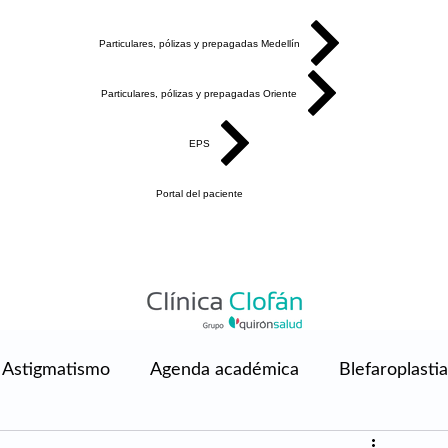
Citas
Particulares, pólizas y prepagadas Medellín
Particulares, pólizas y prepagadas Oriente
EPS
Portal del paciente
Pagos en línea
Blog
Materiales de valor
Derechos humanos
Más
Astigmatismo
Agenda académica
Blefaroplastia