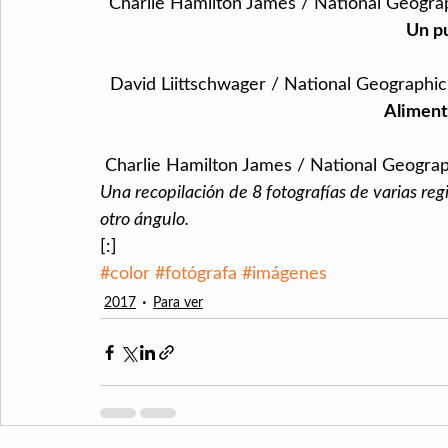
Charlie Hamilton James / National Geogra
Un p
  David Liittschwager / National Geographic
Aliment
 Charlie Hamilton James / National Geogra
Una recopilación de 8 fotografías de varias r
otro ángulo.
[:]            
#color
#fotógrafa
#imágenes
2017
Para ver