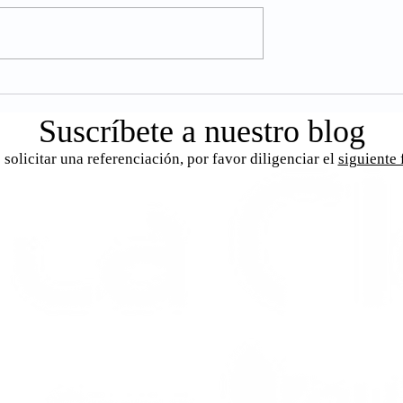
salud pueden detectarse en un
examen de ojos antes de que
presenten síntomas? Así es, los
ojos son como...
etinopatía
Suscríbete a nuestro blog
 solicitar una referenciación, por favor diligenciar el
siguiente 