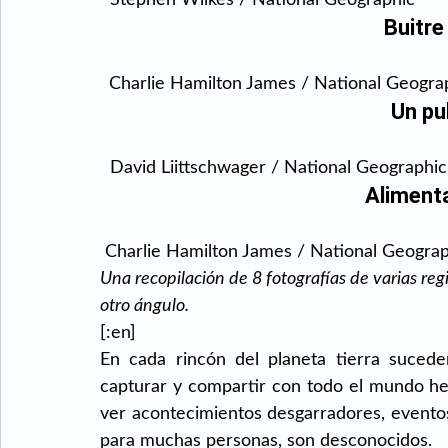
  Stephen Wilkes / National Geographic
Buitre
Charlie Hamilton James / National Geogra
Un pu
  David Liittschwager / National Geographic
Alimenta
 Charlie Hamilton James / National Geogra
Una recopilación de 8 fotografías de varias r
otro ángulo.
[:en]
En cada rincón del planeta tierra suceden
capturar y compartir con todo el mundo h
ver acontecimientos desgarradores, evento
para muchas personas, son desconocidos.