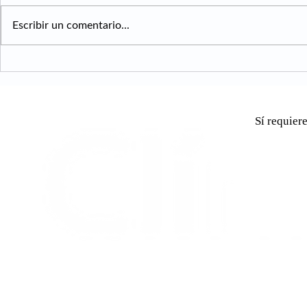
Escribir un comentario...
Navidad: El efecto de la
¿Qué es la r
comida en los ojos
diabética?
Sí requiere