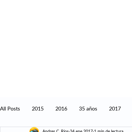
All Posts
2015
2016
35 años
2017
Andres C. Ríos
24 ene 2017
1 min de lectura