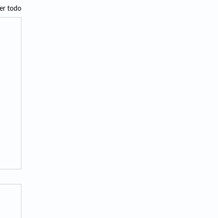
er todo
 de