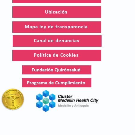
Ubicación
Mapa ley de transparencia
Canal de denuncias
Política de Cookies
Fundación Quirónsalud
Programa de Cumplimiento