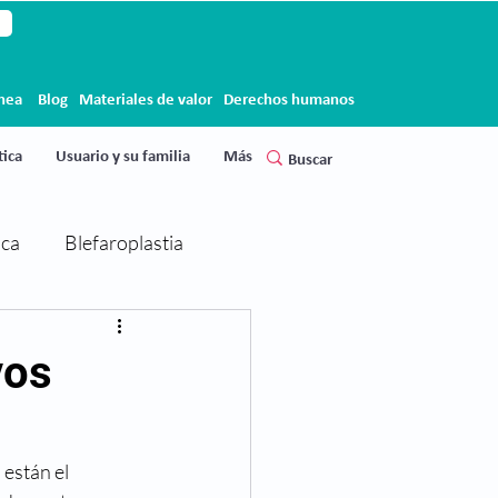
ínea
Blog
Materiales de valor
Derechos humanos
ica
Usuario y su familia
Más
ica
Blefaroplastia
Cirugía de párpados
vos
Clínica Clofán
Clofán
están el 