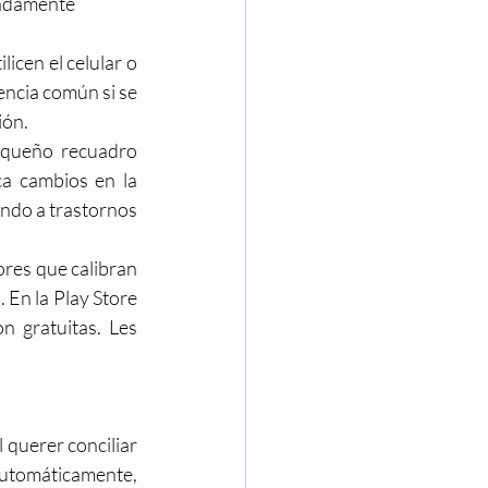
nadamente 
Eventos
icen el celular o 
ncia común si se 
va Visión
Noticias
ión.
equeño recuadro 
ca cambios en la 
ndo a trastornos 
res que calibran 
 En la Play Store 
 gratuitas. Les 
 querer conciliar 
 automáticamente, 