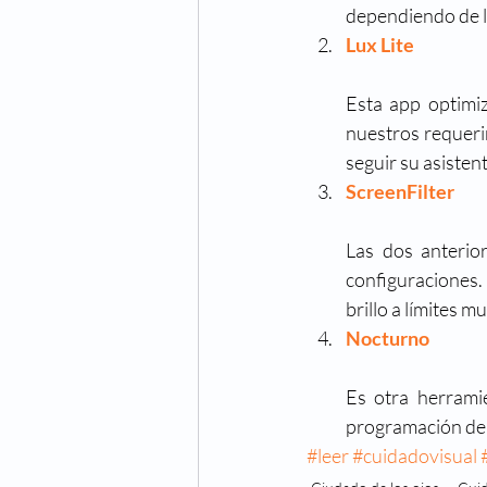
dependiendo de la
Lux Lite
Esta app optimiz
nuestros requerim
seguir su asiste
ScreenFilter
Las dos anterior
configuraciones. 
brillo a límites m
Nocturno
Es otra herrami
programación de s
#leer
#cuidadovisual