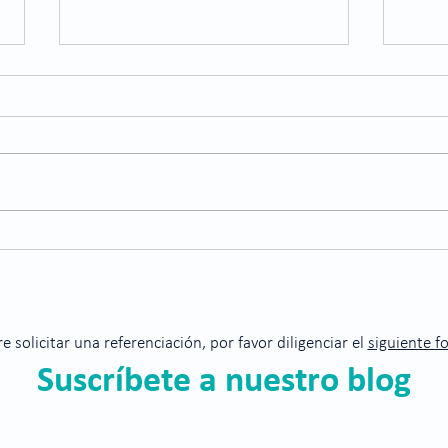
Enfe
refle
¿Sabí
salud
exame
prese
ojos 
¿Qué es la retinopatía
diabética?
re solicitar una referenciación, por favor diligenciar el
siguiente f
Suscríbete a nuestro blog