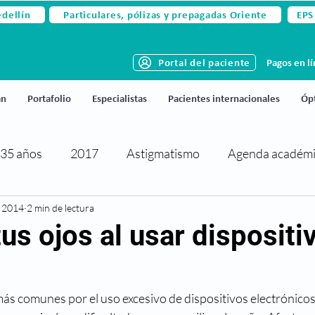
edellín
Particulares, pólizas y prepagadas Oriente
EPS
Portal del paciente
Pagos en l
án
Portafolio
Especialistas
Pacientes internacionales
Ópt
35 años
2017
Astigmatismo
Agenda académ
c 2014
rtificaciones y reconocimientos
2 min de lectura
Cirugía de párpados
us ojos al usar dispositi
activa
Cirugía refractiva
Ciudado de los ojos
ás comunes por el uso excesivo de dispositivos electrónicos 