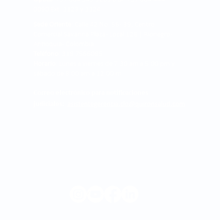
0090 Ext. 1123 y 1124
Sede Oriente:
Calle 42 No. 56 - 39, Centro
Comercial Savanna Plaza - Local 128 | Rionegro -
Antioquia- Colombia.
Teléfono:
318 7566085
Horario:
Lunes a viernes de 7:30 am a 5:00 pm y
sábado de 8:00 am a 12:00 m
Correo electrónico para notificaciones
judiciales:
asistentegerencia.clo@quironsalud.com