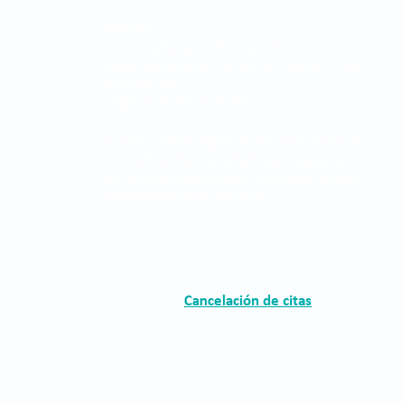
Horarios:
Consulta externa: 7:00 am a 7:00 pm
Consulta prioritaria: 7:00 am a 12:00 pm - 1:00
pm a 5:00 pm
Cirugía: 7:00 am a 7:00 pm
La Clínica Oftalmológica de Antioquia, Clofán, es
una institución privada dedicada a la prestación
de servicios oftalmológicos a través de un grupo
humano altamente calificado.
Cancelación de citas