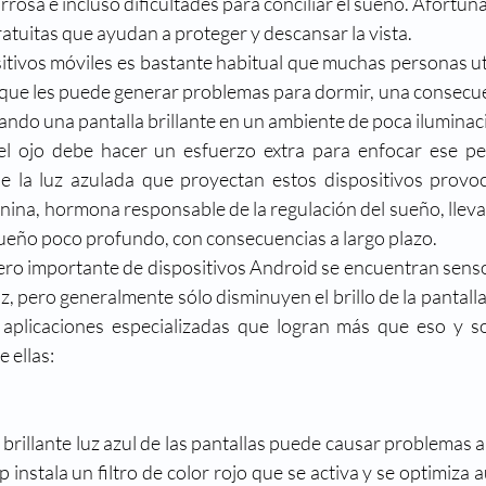
orrosa e incluso dificultades para conciliar el sueño. Afortu
reso
Directorio médico
Enfermedades visuales
ratuitas que ayudan a proteger y descansar la vista.
sitivos móviles es bastante habitual que muchas personas util
o que les puede generar problemas para dormir, una consecue
metropia
Historia
La ciencia y la visión
Mi nue
ando una pantalla brillante en un ambiente de poca iluminac
el ojo debe hacer un esfuerzo extra para enfocar ese p
ue la luz azulada que proyectan estos dispositivos provo
onina, hormona responsable de la regulación del sueño, lleva
eño poco profundo, con consecuencias a largo plazo.
ro importante de dispositivos Android se encuentran senso
, pero generalmente sólo disminuyen el brillo de la pantalla.
 aplicaciones especializadas que logran más que eso y son
 ellas:
 brillante luz azul de las pantallas puede causar problemas al
p instala un filtro de color rojo que se activa y se optimiza