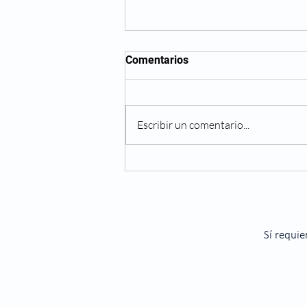
Comentarios
Escribir un comentario...
Navidad: El efecto de la
comida en los ojos
Sí requie