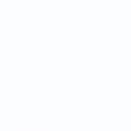
PBX:
+57 604 444 0090
Fax:
+57 604 365 5107
Farmacia:
+57 604 444 0090 Ext. 1034 - 1030
Óptica:
+57 604 349 5265 o al +57 604 444