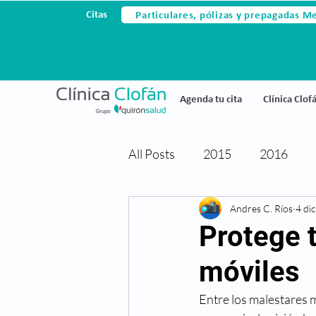
Particulares, pólizas y prepagadas M
Citas
Agenda tu cita
Clínica Clof
All Posts
2015
2016
Avances tecnológicos
Andres C. Ríos
4 di
Ce
Protege t
móviles
Cirugia laser
Cirugia refr
Entre los malestares m