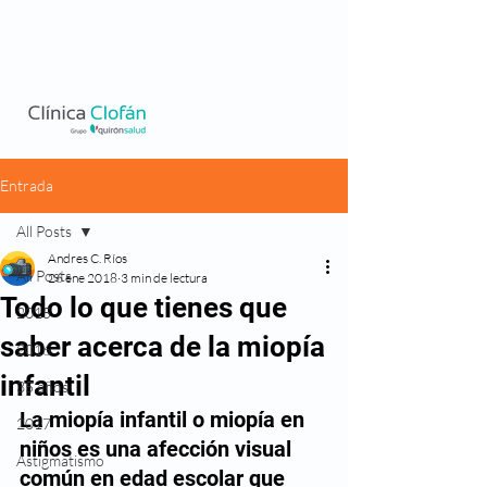
Entrada
All Posts
Andres C. Ríos
All Posts
26 ene 2018
3 min de lectura
Todo lo que tienes que
2015
saber acerca de la miopía
2016
infantil
35 años
La miopía infantil o miopía en 
2017
niños es una afección visual 
Astigmatismo
común en edad escolar que 