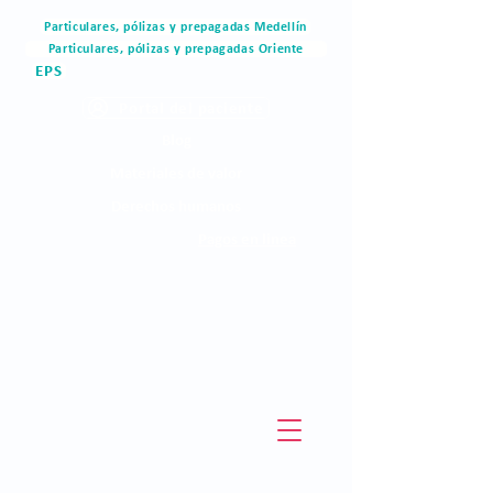
Particulares, pólizas y prepagadas Medellín
Particulares, pólizas y prepagadas Oriente
EPS
Portal del paciente
Blog
Materiales de valor
Derechos humanos
Pagos en linea