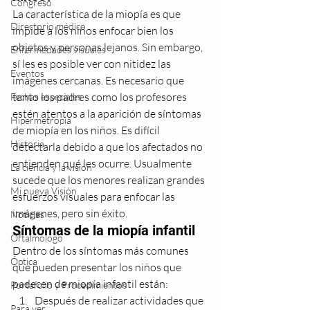
Congreso
La característica de la miopía es que 
Directorio médico
impide a los niños enfocar bien los 
objetos y personas lejanos. Sin embargo, 
Enfermedades visuales
sí les es posible ver con nitidez las 
Eventos
imágenes cercanas. Es necesario que 
tanto los padres como los profesores 
Fechas especiales
estén atentos a la aparición de síntomas 
Hipermetropia
de miopía en los niños. Es difícil 
Historia
detectarla debido a que los afectados no 
entienden qué les ocurre. Usualmente 
La ciencia y la visión
sucede que los menores realizan grandes 
Mi nueva Visión
esfuerzos visuales para enfocar las 
imágenes, pero sin éxito.
Noticias
Síntomas de la miopía infantil
Oftalmologo
Dentro de los síntomas más comunes 
Óptica
que pueden presentar los niños que 
padecen de miopía infantil están:
Portafolio y Procedimientos
Después de realizar actividades que 
Para ver