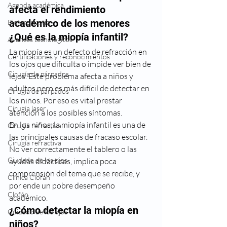
Agenda académica
afecta el rendimiento 
académico de los menores
Blefaroplastia
¿Qué es la miopía infantil?
Avances tecnológicos
La miopía es un defecto de refracción en 
Certificaciones y reconocimientos
los ojos que dificulta o impide ver bien de 
Cirugía de párpados
lejos. Este problema afecta a niños y 
adultos pero es más difícil de detectar en 
Cirugía de párpados
los niños. Por eso es vital prestar 
Cirugia laser
atención a los posibles síntomas.
En los niños, la miopía infantil es una de 
Cirugia refractiva
las principales causas de fracaso escolar. 
Cirugía refractiva
No ver correctamente el tablero o las 
Ciudado de los ojos
ayudas didácticas, implica poca 
comprensión del tema que se recibe, y 
Clínica Clofán
por ende un pobre desempeño 
Clofán
académico.
¿Cómo detectar la miopía en 
Cuidado de los ojos
niños?