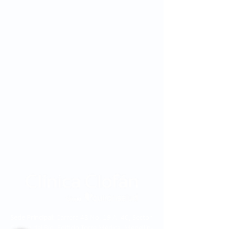
Sede Principal:
Carrera 48 No. 19 A - 40, Sector
Ciudad del Río, Edificio Torre Médica, Medellín -