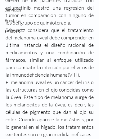
ciento de los pacientes tratados con 
selumetinib mostró una regresión del 
Servicios
tumor en comparación con ninguno de 
Presbicia
los del grupo de quimioterapia.
Schwartz considera que el tratamiento 
simposio
del melanoma uveal debe comprender en 
última instancia el diseño racional de 
medicamentos y una combinación de 
fármacos, similar al enfoque utilizado 
para combatir la infección por el virus de 
la inmunodeficiencia humana(VIH).
El melanoma uveal es un cáncer del iris o 
las estructuras en el ojo conocidas como 
la úvea. Este tipo de melanoma surge de 
los melanocitos de la úvea, es decir, las 
células de pigmento que dan al ojo su 
color. Cuando aparece la metástasis, por 
lo general en el hígado, los tratamientos 
existentes son en gran medida ineficaces.