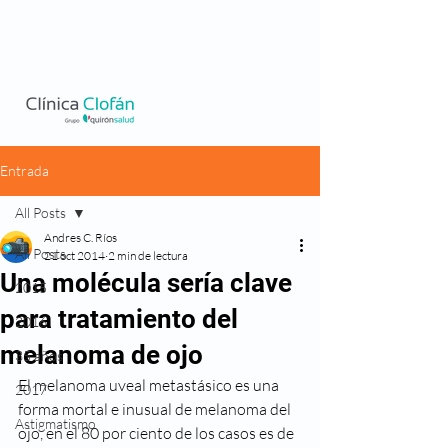
Entrada
All Posts
Andres C. Ríos
All Posts
21 oct 2014
2 min de lectura
Una molécula sería clave
2015
para tratamiento del
2016
melanoma de ojo
35 años
El melanoma uveal metastásico es una 
2017
forma mortal e inusual de melanoma del 
Astigmatismo
ojo, en el 80 por ciento de los casos es de 