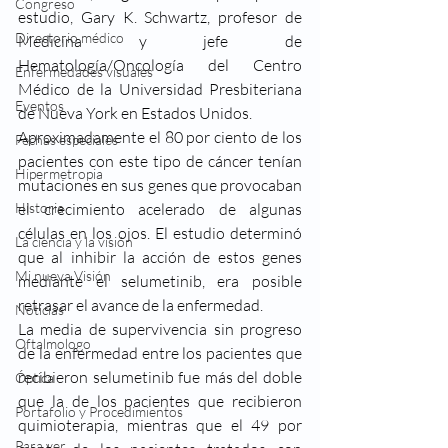
Congreso
estudio, Gary K. Schwartz, profesor de 
Directorio médico
Medicina y jefe de 
Hematología/Oncología del Centro 
Enfermedades visuales
Médico de la Universidad Presbiteriana 
Eventos
de Nueva York en Estados Unidos.
Aproximadamente el 80 por ciento de los 
Fechas especiales
pacientes con este tipo de cáncer tenían 
Hipermetropia
mutaciones en sus genes que provocaban 
Historia
el crecimiento acelerado de algunas 
células en los ojos. El estudio determinó 
La ciencia y la visión
que al inhibir la acción de estos genes 
Mi nueva Visión
mediante el selumetinib, era posible 
retrasar el avance de la enfermedad.
Noticias
La media de supervivencia sin progreso 
Oftalmologo
de la enfermedad entre los pacientes que 
recibieron selumetinib fue más del doble 
Óptica
que la de los pacientes que recibieron 
Portafolio y Procedimientos
quimioterapia, mientras que el 49 por 
Para ver