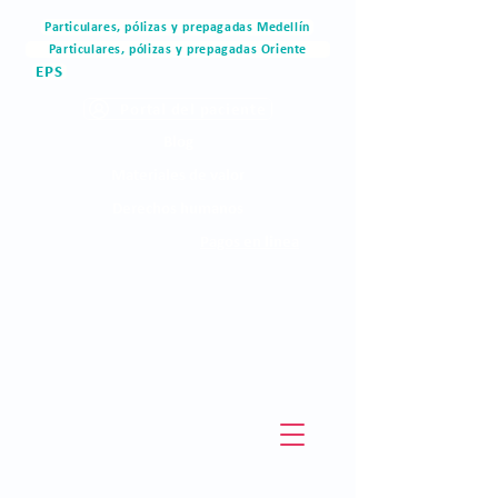
Particulares, pólizas y prepagadas Medellín
Particulares, pólizas y prepagadas Oriente
EPS
Portal del paciente
Blog
Materiales de valor
Derechos humanos
Pagos en linea