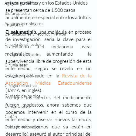
origen genético y en los Estados Unidos 
Agenda académica
se presentan cerca de 1.500 casos 
Blefaroplastia
anualmente, en especial entre los adultos 
Avances tecnológicos
mayores.
El 
selumetinib
, una molécula en proceso 
Certificaciones y reconocimientos
de investigación, sería la clave para el 
Cirugía de párpados
tratamiento del melanoma uveal 
metastásico, aumentando la 
Cirugía de párpados
supervivencia libre de progresión de esta 
Cirugia laser
enfermedad, según se reveló en un 
Cirugia refractiva
estudio publicado en la 
Revista de la 
Asociación Médica Estadounidense
Cirugía refractiva
(JAMA, en inglés).
Ciudado de los ojos
“Aunque los efectos del medicamento 
fueron modestos, ahora sabemos que 
Clínica Clofán
podemos intervenir en el curso de la 
Clofán
enfermedad y diseñar nuevos fármacos, 
incluyendo algunos que ya están en 
Cuidado de los ojos
desarrollo”, aseguró el autor principal del 