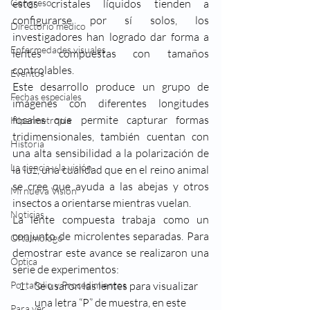
Congreso
estos cristales líquidos tienden a 
configurarse por sí solos, los 
Directorio médico
investigadores han logrado dar forma a 
Enfermedades visuales
lentes compuestas con tamaños 
controlables.
Eventos
Este desarrollo produce un grupo de 
Fechas especiales
imágenes con diferentes longitudes 
focales que permite capturar formas 
Hipermetropia
tridimensionales, también cuentan con 
Historia
una alta sensibilidad a la polarización de 
La ciencia y la visión
la luz, una cualidad que en el reino animal 
se cree que ayuda a las abejas y otros 
Mi nueva Visión
insectos a orientarse mientras vuelan.
Noticias
La lente compuesta trabaja como un 
conjunto de microlentes separadas. Para 
Oftalmologo
demostrar este avance se realizaron una 
Óptica
serie de experimentos:
Portafolio y Procedimientos
Se usaron las lentes para visualizar 
una letra “P” de muestra, en este 
Para ver