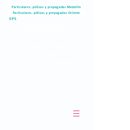
Particulares, pólizas y prepagadas Medellín
Particulares, pólizas y prepagadas Oriente
EPS
Portal del paciente
Blog
Materiales de valor
Derechos humanos
Pagos en linea