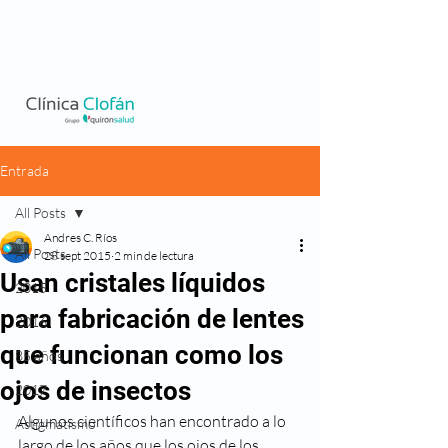
Entrada
All Posts
Andres C. Ríos
All Posts
28 sept 2015
2 min de lectura
Usan cristales líquidos
2015
para fabricación de lentes
2016
que funcionan como los
35 años
ojos de insectos
2017
Algunos científicos han encontrado a lo 
Astigmatismo
largo de los años que los ojos de los 