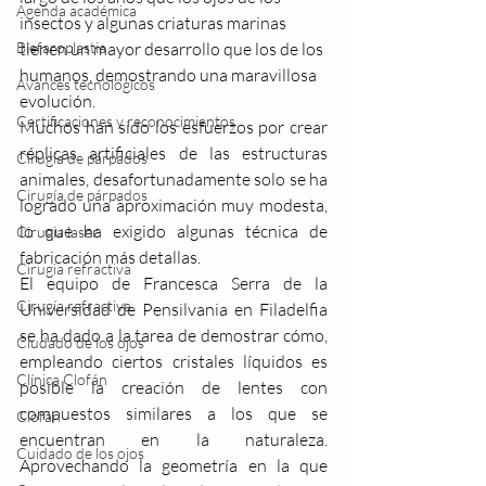
Agenda académica
insectos y algunas criaturas marinas 
Blefaroplastia
tienen un mayor desarrollo que los de los 
humanos, demostrando una maravillosa 
Avances tecnológicos
evolución.
Certificaciones y reconocimientos
Muchos han sido los esfuerzos por crear 
réplicas artificiales de las estructuras 
Cirugía de párpados
animales, desafortunadamente solo se ha 
Cirugía de párpados
logrado una aproximación muy modesta, 
lo que ha exigido algunas técnica de 
Cirugia laser
fabricación más detallas.
Cirugia refractiva
El equipo de Francesca Serra de la 
Cirugía refractiva
Universidad de Pensilvania en Filadelfia 
se ha dado a la tarea de demostrar cómo, 
Ciudado de los ojos
empleando ciertos cristales líquidos es 
Clínica Clofán
posible la creación de lentes con 
compuestos similares a los que se 
Clofán
encuentran en la naturaleza. 
Cuidado de los ojos
Aprovechando la geometría en la que 