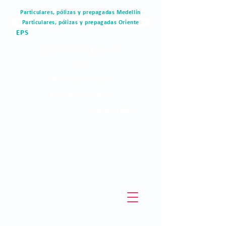
Particulares, pólizas y prepagadas Medellín
Particulares, pólizas y prepagadas Oriente
EPS
Portal del paciente
Blog
Materiales de valor
Derechos humanos
Pagos en linea