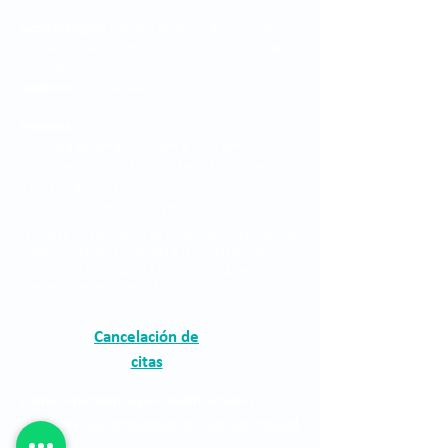
Sede Principal:
Carrera 48 No. 19 A - 40, Sector
Ciudad del Río, Edificio Torre Médica, Medellín -
Colombia.
Teléfono:
315 7616678
Horarios:
Consulta externa: 7:00 am a 7:00 pm
Consulta prioritaria: 7:00 am a 12:00 pm -
1:00 pm a 5:00 pm
Cirugía: 7:00 am a 7:00 pm
La Clínica Oftalmológica de Antioquia, Clofán, es una
institución privada dedicada a la prestación de
servicios oftalmológicos a través de un grupo
humano altamente calificado.
Cancelación de
citas
Correo electrónico para notificaciones
judiciales:
asistentegerencia.clo@quironsalud
.com