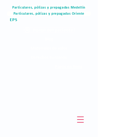
Particulares, pólizas y prepagadas Medellín
Particulares, pólizas y prepagadas Oriente
EPS
Portal del paciente
Blog
Materiales de valor
Derechos humanos
Pagos en linea