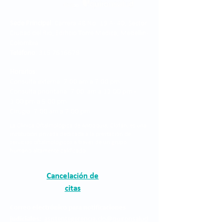
Sede Principal:
Carrera 48 No. 19 A - 40, Sector
Ciudad del Río, Edificio Torre Médica, Medellín -
Colombia.
Teléfono:
315 7616678
Horarios:
Consulta externa: 7:00 am a 7:00 pm
Consulta prioritaria: 7:00 am a 12:00 pm -
1:00 pm a 5:00 pm
Cirugía: 7:00 am a 7:00 pm
La Clínica Oftalmológica de Antioquia, Clofán, es una
institución privada dedicada a la prestación de
servicios oftalmológicos a través de un grupo
humano altamente calificado.
Cancelación de
citas
Correo electrónico para notificaciones
judiciales:
asistentegerencia.clo@quironsalud