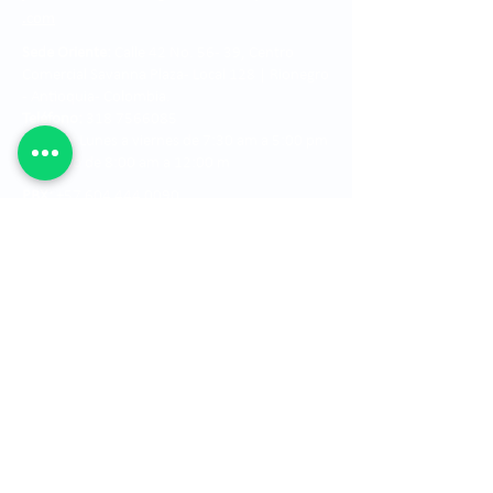
.com
Sede Oriente:
Calle 42 No. 56 - 39, Centro
Comercial Savanna Plaza - Local 128 | Rionegro
- Antioquia- Colombia.
Teléfono:
318 7566085
Horario:
Lunes a viernes de 7:30 am a 5:00 pm
y sábado de 8:00 am a 12:00 m
PBX:
+57 604 444 0090
Fax:
+57 604 365 5107
Farmacia:
+57 604 444 0090 Ext. 1034 - 1030
Óptica:
+57 604 349 5265 o al +57 604 444
0090 Ext. 1123 y 1124
Estados financieros
Ver mapa del sitio
Ubicación