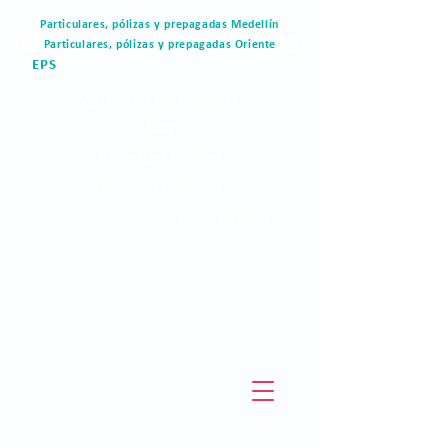
Particulares, pólizas y prepagadas Medellín
Particulares, pólizas y prepagadas Oriente
EPS
Portal del paciente
Blog
Materiales de valor
Derechos humanos
Pagos en linea