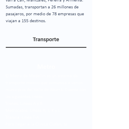
van a Cali, Manizales, Pereira y Armenia.
Sumadas, transportan a 26 millones de
pasajeros, por medio de 78 empresas que
viajan a 155 destinos.
Transporte
Metro
El Metro de Medellín es un sistema de
transporte masivo que comunica a varios
municipios del Valle de Aburrá. Cuenta con
las siguientes líneas:
Trenes: Líneas A y B
Metrocable: Líneas H, J, K y L
Tranvía: Línea T-A
Para llegar a la Clínica Clofán, te