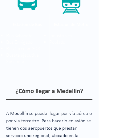
Estación de Bus
Estación de Metro
Bus Sabaneta
Industriales
Bus Envigado
Poblado
Bus Circular 303
Buseta ejecutiva
Sabaneta
¿Cómo llegar a Medellín?
A Medellín se puede llegar por vía aérea o
por vía terrestre. Para hacerlo en avión se
tienen dos aeropuertos que prestan
servicio: uno regional, ubicado en la