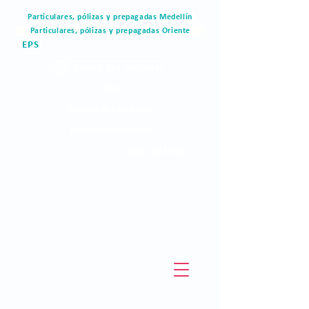
Particulares, pólizas y prepagadas Medellín
Particulares, pólizas y prepagadas Oriente
EPS
Portal del paciente
Blog
Materiales de valor
Derechos humanos
Pagos en linea