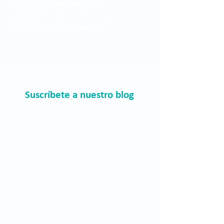
Tax Andaluz: 034 –
4445555
Taxi Celusuper: 034 –
2222222
Tax Individual: 034 –
4440888
Suscríbete a nuestro blog