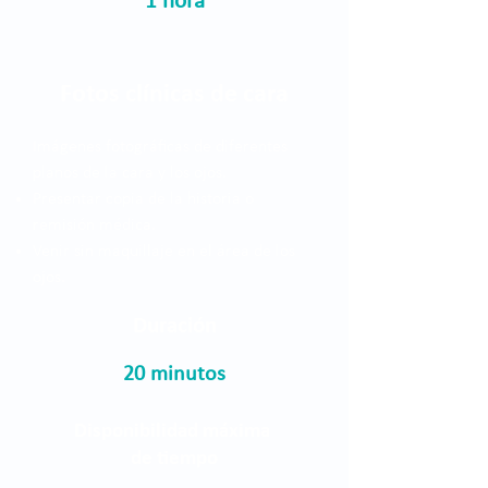
1 hora
Fotos clínicas de cara
Imágenes fotográficas de diferentes
planos de la cara y los ojos.
Presentar copia de la historia o
remisión médica.
Venir sin maquillaje en el área de los
ojos.
Duración
20 minutos
Disponibilidad máxima
de tiempo