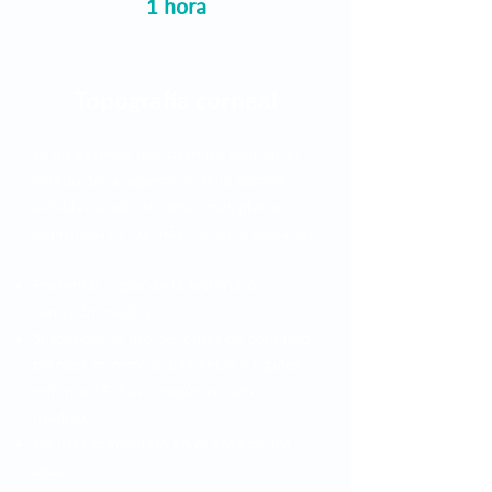
1 hora
Topografía corneal
Es un examen que permite evaluar el
estado de la superficie de la córnea
estableciendo las zonas más planas o
deprimidas y las más curvas o elevadas.
Presentar copia de la historia o
remisión médica.
Suspender el uso de lentes de contacto
blandos mínimo 8 días antes y rígidos
mínimo 15 días o según criterio
médico.
No usar maquillaje en el área de los
ojos.