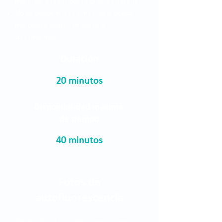
molestia a la luz por la pupila dilatada.
No se puede hacer si hay un proceso
infeccioso ocular en curso o
tratamiento.
Duración
20 minutos
Disponibilidad máxima
de tiempo
40 minutos
Fotos de
autofluorescencia