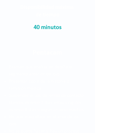
Disponibilidad máxima
de tiempo
40 minutos
Pentacam
Examen que analiza en detalle el
segmento anterior del ojo.
Presentar copia de la historia o
remisión médica.
Suspender el uso de lentes de contacto
blandos mínimo 3 días antes y rígidos
mínimo 8 días o según criterio médico.
No usar maquillaje en el área de los
ojos
No se puede hacer si hay un proceso