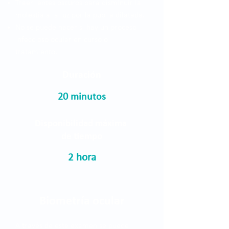
Traer lentes oscuros para disminuir la
molestia a la luz por la pupila dilatada.
No se puede hacer si hay un proceso
infeccioso ocular en curso o
tratamiento.
Duración
20 minutos
Disponibilidad máxima
de tiempo
2 hora
Biometría ocular
A través de este examen se puede