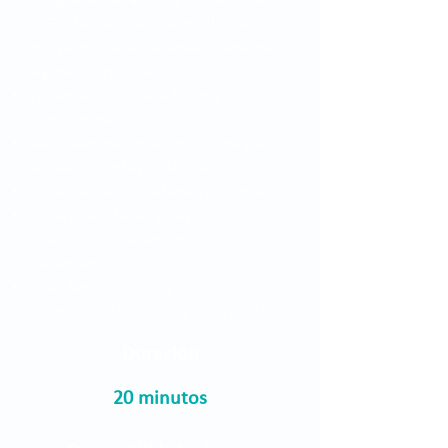
Fotografías de la retina con la cámara
OPTOMAP, a través de un filtro de color
que permite evaluar específicamente
algunas estructuras.
Presentar copia de la historia o
remisión médica.
Venir siempre con acompañante pues
se realiza con la pupila dilatada.
Suspender el uso de lentes de contacto.
No se puede hacer si hay un proceso
infeccioso ocular en curso o
tratamiento
curos para disminuir la
Traer lentes os
molestia a la luz por la pupila dilatada.
Duración
20 minutos