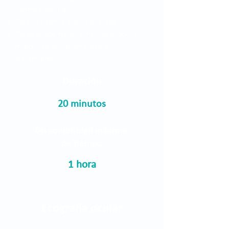
fórmula escrita.
No estar con la pupila dilatada.
No se puede hacer si hay un proceso
infeccioso ocular en curso o
tratamiento.
Duración
20 minutos
Disponibilidad máxima
de tiempo
1 hora
Ecografía ocular