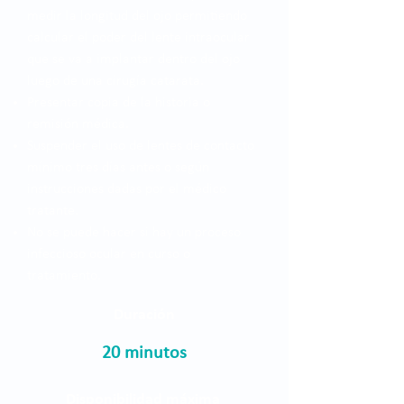
medir la longitud del ojo permitiendo
calcular el poder del lente intraocular
que se va a implantar dentro del ojo
luego de una cirugía catarata.
Presentar copia de la historia o
remisión médica.
Suspender el uso de lentes de contacto
mínimo tres días antes o según
instrucciones dadas por el médico
tratante.
No se puede hacer si hay un proceso
infeccioso ocular en curso o
tratamiento.
Duración
20 minutos
Disponibilidad máxima