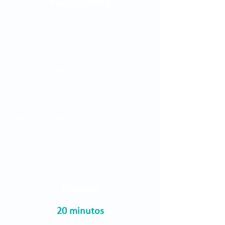
Paquimetría
Es un examen que determina el espesor
o grosor de la córnea a través de
ultrasonido.
Presentar copia de la historia o
remisión médica.
Suspender el uso de lentes de contacto
blandos mínimo 3 días antes y rígidos
mínimo 8 días o según criterio médico.
No usar maquillaje en el área de los
ojos.
No se puede hacer si hay un proceso
infeccioso ocular en curso o
tratamiento.
Duración
20 minutos