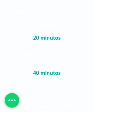
infeccioso ocular en curso o
tratamiento.
Duración
20 minutos
Disponibilidad máxima
de tiempo
40 minutos
Potenciales visuales
evocados
Es una prueba que registra la actividad