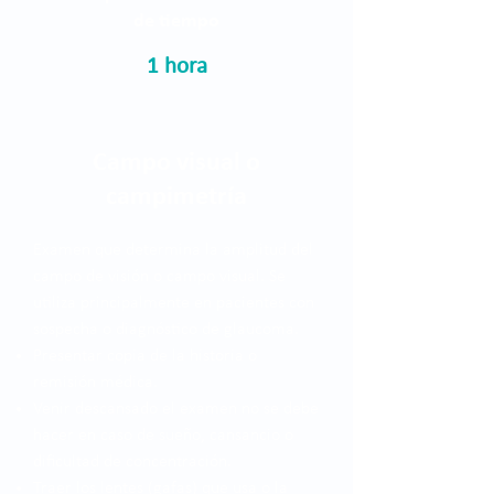
de tiempo
1 hora
Campo visual o
campimetría
Examen que determina la amplitud del
campo de visión o campo visual. Se
utiliza principalmente en pacientes con
sospecha o diagnóstico de glaucoma.
Presentar copia de la historia o
remisión médica.
Venir descansado el examen no se debe
hacer en caso de sueño, cansancio o
dificultad de concentración.
Traer los lentes (gafas) que usa o la