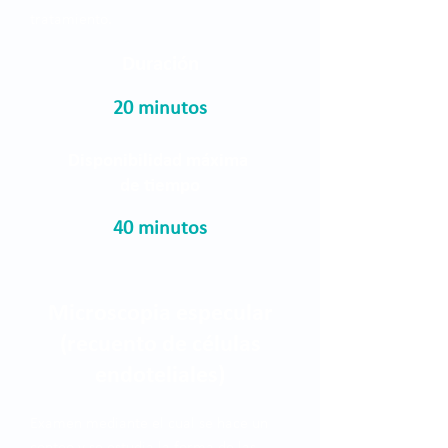
tratamiento.
Duración
20 minutos
Disponibilidad máxima
de tiempo
40 minutos
Microscopia especular
(recuento de células
endoteliales)
Examen mediante el cual se hace un