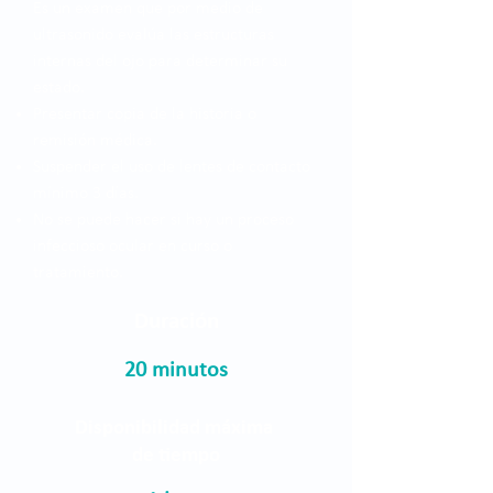
Es un examen que por medio de
ultrasonido evalúa las estructuras
internas del ojo para determinar su
estado.
Presentar copia de la historia o
remisión médica.
Suspender el uso de lentes de contacto
mínimo 3 días.
No se puede hacer si hay un proceso
infeccioso ocular en curso o
tratamiento.
Duración
20 minutos
Disponibilidad máxima
de tiempo