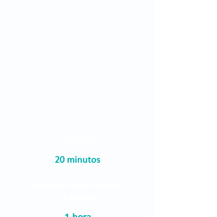
función de algunas células de la retina
a través de su estimulación con luces o
patrones intermitentes.
Presentar copia de la historia o
remisión médica.
No aplicarse maquillaje en el rostro.
Traer los lentes que usa.
Venir siempre acompañado porque
requiere dilatación de pupila.
Traer lentes oscuros para disminuir la
molestia a la luz por la pupila dilatada.
Duración
20 minutos
Disponibilidad máxima
de tiempo