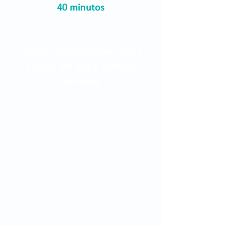
40 minutos
Fotos convencionales de
fondo de ojo y campo
amplio
Imágenes fotográficas de la retina del
ojo. Se toman con una cámara retinal y
se utilizan para registrar patologías o a
manera de seguimiento.
Presentar copia de la historia o
remisión médica.
Venir siempre con acompañante pues
se realiza con la pupila dilatada.
Suspender el uso de lentes de contacto.
Traer lentes oscuros para disminuir la