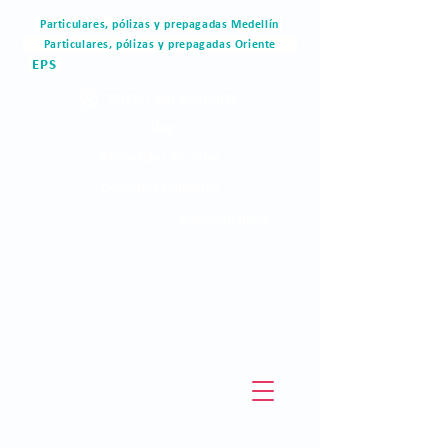
Particulares, pólizas y prepagadas Medellín
Particulares, pólizas y prepagadas Oriente
EPS
Portal del paciente
Blog
Materiales de valor
Derechos humanos
Pagos en linea