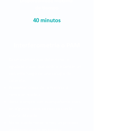
Disponibilidad máxima
de tiempo
40 minutos
Interferometría o PAM
Es un examen que determina la
agudeza visual que podría alcanzar un
paciente luego de una cirugía de
catarata.
Presentar copia de la historia o
remisión médica.
Venir siempre con acompañante pues
en algunos casos se realiza con la
pupila dilatada.
No se puede hacer si hay un proceso
infeccioso ocular en curso o