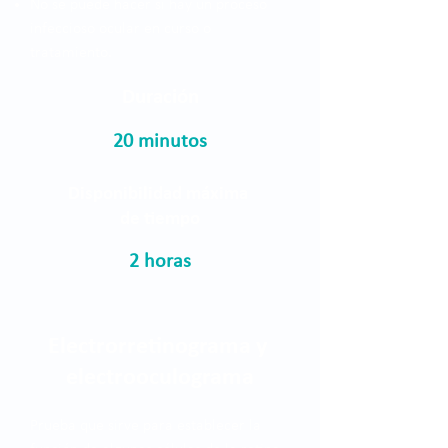
No se puede hacer si hay un proceso
infeccioso ocular en curso o
tratamiento.
Duración
20 minutos
Disponibilidad máxima
de tiempo
2 horas
Electrorretinograma y
electrooculograma
Prueba que sirve para establecer la