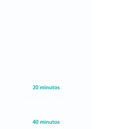
conteo y se estudia la forma de las
células del endotelio corneal (capa más
interna de la córnea).
Presentar copia de la historia o
remisión médica.
Suspender el uso de lentes de contacto
3 días antes.
No se puede hacer si hay un proceso
infeccioso ocular en curso o
tratamiento.
Duración
20 minutos
Disponibilidad máxima
de tiempo
40 minutos