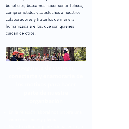
beneficios, buscamos hacer sentir felices,
comprometidos y satisfechos a nuestros
colaboradores y tratarlos de manera
humanizada a ellos, que son quienes
cuidan de otros.
Asegúrate de conocer,
conectarte y enamorarte de
los motivos para hacer
parte de nuestra
organización
En la relación laboral nos inspira una
vida consciente y plena.
Nuestro clima organizacional entrega