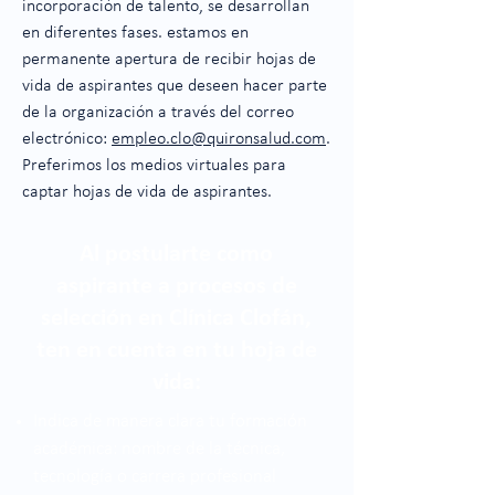
incorporación de talento, se desarrollan
en diferentes fases. estamos en
permanente apertura de recibir hojas de
vida de aspirantes que deseen hacer parte
de la organización a través del correo
electrónico:
empleo.clo@quironsalud.com
.
Preferimos los medios virtuales para
captar hojas de vida de aspirantes.
Al postularte como
aspirante a procesos de
selección en Clínica Clofán,
ten en cuenta en tu hoja de
vida:
Indica de manera clara tu formación
académica: nombre de la técnica,
tecnología o carrera profesional