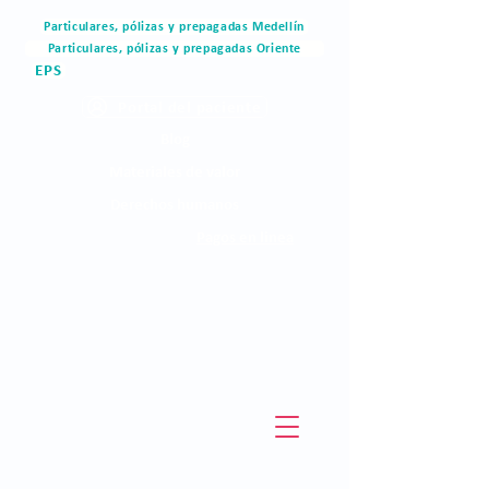
Particulares, pólizas y prepagadas Medellín
Particulares, pólizas y prepagadas Oriente
EPS
Portal del paciente
Blog
Materiales de valor
Derechos humanos
Pagos en linea