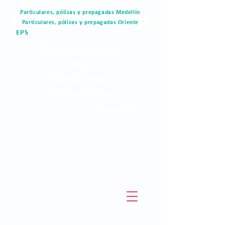
Particulares, pólizas y prepagadas Medellín
Particulares, pólizas y prepagadas Oriente
EPS
Portal del paciente
Blog
Materiales de valor
Derechos humanos
Pagos en linea