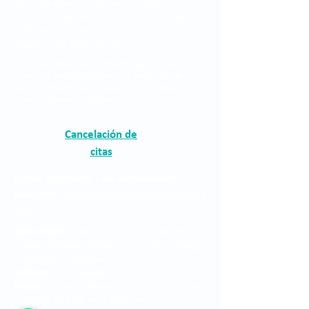
Consulta externa: 7:00 am a 7:00 pm
Consulta prioritaria: 7:00 am a 12:00 pm -
1:00 pm a 5:00 pm
Cirugía: 7:00 am a 7:00 pm
La Clínica Oftalmológica de Antioquia, Clofán, es una
institución privada dedicada a la prestación de
servicios oftalmológicos a través de un grupo
humano altamente calificado.
Cancelación de
citas
Correo electrónico para notificaciones
judiciales:
asistentegerencia.clo@quironsalud
.com
Sede Oriente:
Calle 42 No. 56 - 39, Centro
Comercial Savanna Plaza - Local 128 | Rionegro
- Antioquia- Colombia.
Teléfono:
318 7566085
Horario:
Lunes a viernes de 7:30 am a 5:00 pm
y sábado de 8:00 am a 12:00 m