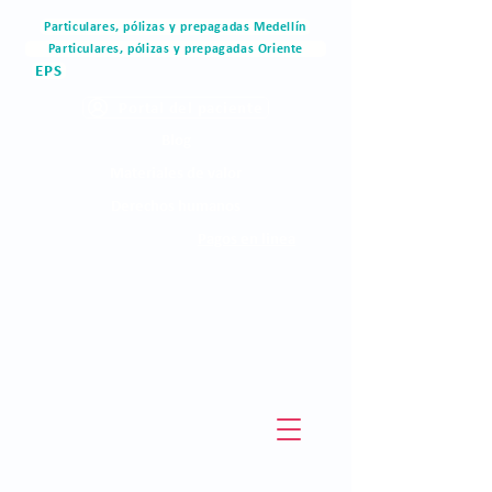
Particulares, pólizas y prepagadas Medellín
Particulares, pólizas y prepagadas Oriente
EPS
Portal del paciente
Blog
Materiales de valor
Derechos humanos
Pagos en linea