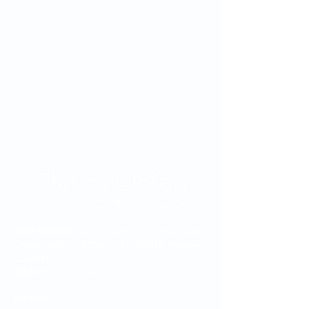
Sede Principal:
Carrera 48 No. 19 A - 40, Sector
Ciudad del Río, Edificio Torre Médica, Medellín -
Colombia.
Teléfono:
315 7616678
Horarios: