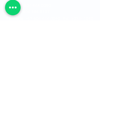
PBX:
+57 604 444 0090
Fax:
+57 604 365 5107
Farmacia:
+57 604 444 0090 Ext. 1034 - 1030
Óptica:
+57 604 349 5265 o al +57 604 444
0090 Ext. 1123 y 1124
Estados financieros
Ver mapa del sitio
Ubicación
Mapa ley de transparencia
Canal de denuncias
Política de Cookies