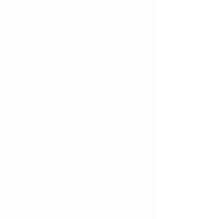
Sede Principal:
Carrera 48 No. 19 A - 40, Sector
Ciudad del Río, Edificio Torre Médica, Medellín -
Colombia.
Teléfono:
315 7616678