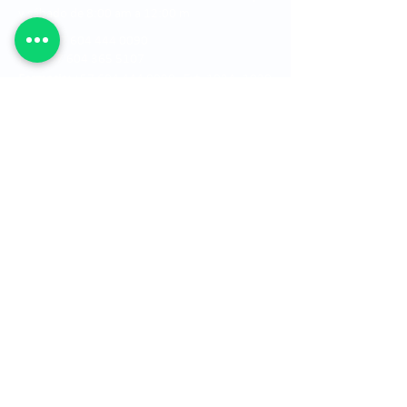
y sábado de 8:00 am a 12:00 m
PBX:
+57 604 444 0090
Fax:
+57 604 365 5107
Farmacia:
+57 604 444 0090 Ext. 1034 - 1030
Óptica:
+57 604 349 5265 o al +57 604 444
0090 Ext. 1123 y 1124
Estados financieros
Ver mapa del sitio
Ubicación
Mapa ley de transparencia
Canal de denuncias
Política de Cookies