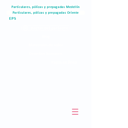
Particulares, pólizas y prepagadas Medellín
Particulares, pólizas y prepagadas Oriente
EPS
Portal del paciente
Blog
Materiales de valor
Derechos humanos
Pagos en linea