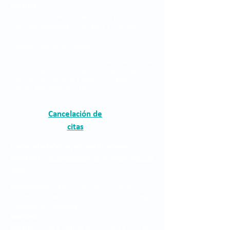
Horarios:
Consulta externa: 7:00 am a 7:00 pm
Consulta prioritaria: 7:00 am a 12:00 pm -
1:00 pm a 5:00 pm
Cirugía: 7:00 am a 7:00 pm
La Clínica Oftalmológica de Antioquia, Clofán, es una
institución privada dedicada a la prestación de
servicios oftalmológicos a través de un grupo
humano altamente calificado.
Cancelación de
citas
Correo electrónico para notificaciones
judiciales:
asistentegerencia.clo@quironsalud
.com
Sede Oriente:
Calle 42 No. 56 - 39, Centro
Comercial Savanna Plaza - Local 128 | Rionegro
- Antioquia- Colombia.
Teléfono:
318 7566085
Horario:
Lunes a viernes de 7:30 am a 5:00 pm