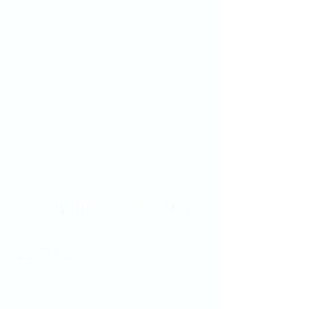
Sede Principal:
Carrera 48 No. 19 A - 40, Sector
Ciudad del Río, Edificio Torre Médica, Medellín -
Colombia.
Teléfono:
315 7616678