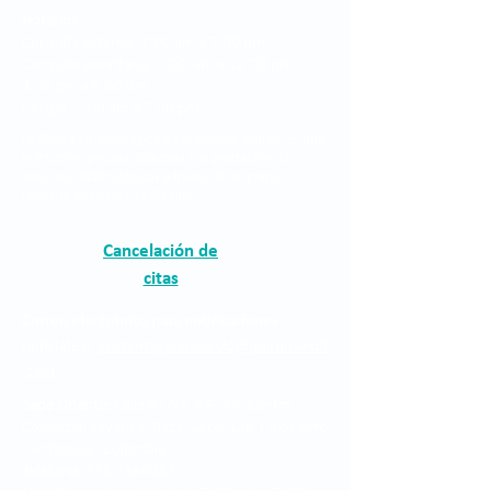
Horarios:
Consulta externa: 7:00 am a 7:00 pm
Consulta prioritaria: 7:00 am a 12:00 pm -
1:00 pm a 5:00 pm
Cirugía: 7:00 am a 7:00 pm
La Clínica Oftalmológica de Antioquia, Clofán, es una
institución privada dedicada a la prestación de
servicios oftalmológicos a través de un grupo
humano altamente calificado.
Cancelación de
citas
Correo electrónico para notificaciones
judiciales:
asistentegerencia.clo@quironsalud
.com
Sede Oriente:
Calle 42 No. 56 - 39, Centro
Comercial Savanna Plaza - Local 128 | Rionegro
- Antioquia- Colombia.
Teléfono:
318 7566085