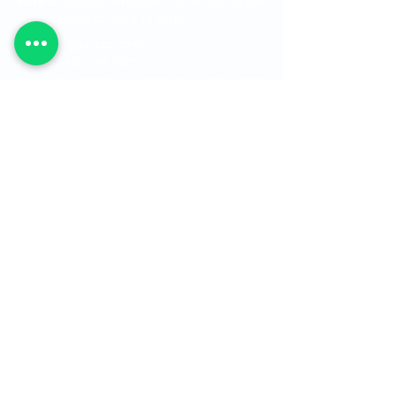
Horario:
Lunes a viernes de 7:30 am a 5:00 pm
y sábado de 8:00 am a 12:00 m
PBX:
+57 604 444 0090
Fax:
+57 604 365 5107
Farmacia:
+57 604 444 0090 Ext. 1034 - 1030
Óptica:
+57 604 349 5265 o al +57 604 444
0090 Ext. 1123 y 1124
Estados financieros
Ver mapa del sitio
Ubicación
Mapa ley de transparencia
Canal de denuncias
Política de Cookies