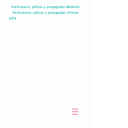
Particulares, pólizas y prepagadas Medellín
Particulares, pólizas y prepagadas Oriente
EPS
Portal del paciente
Blog
Materiales de valor
Derechos humanos
Pagos en linea