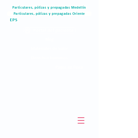
Particulares, pólizas y prepagadas Medellín
Particulares, pólizas y prepagadas Oriente
EPS
Portal del paciente
Blog
Materiales de valor
Derechos humanos
Pagos en linea