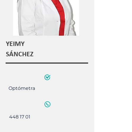
YEIMY
​SÁNCHEZ
Optómetra
448 17 01