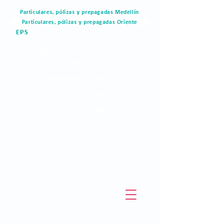
Particulares, pólizas y prepagadas Medellín
Particulares, pólizas y prepagadas Oriente
EPS
Portal del paciente
Blog
Materiales de valor
Derechos humanos
Pagos en linea