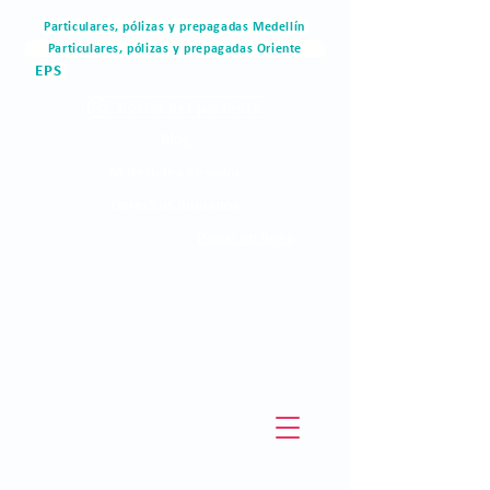
Particulares, pólizas y prepagadas Medellín
Particulares, pólizas y prepagadas Oriente
EPS
Portal del paciente
Blog
Materiales de valor
Derechos humanos
Pagos en linea