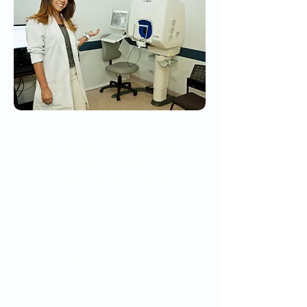
Consulta especializada de
Oftalmología
y las subespecialidades
Consulta de oftalmología
Consulta de optometría
Consulta de estrabismo
Oftalmopediatría
Retina
Córnea