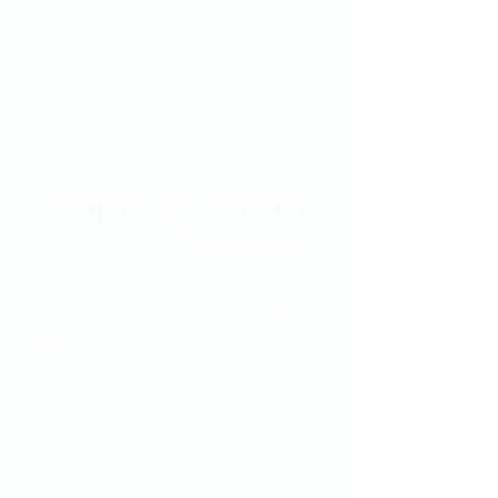
Sede Principal:
Carrera 48 No. 19 A - 40, Sector
Ciudad del Río, Edificio Torre Médica, Medellín -
Colombia.
Teléfono:
315 7616678
Horarios:
Consulta externa: 7:00 am a 7:00 pm
Consulta prioritaria: 7:00 am a 12:00 pm -
1:00 pm a 5:00 pm
Cirugía: 7:00 am a 7:00 pm