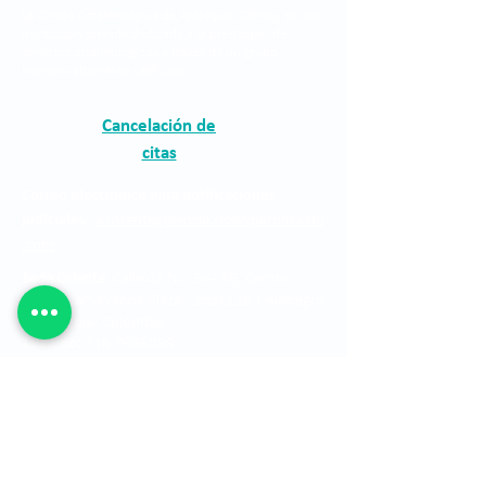
La Clínica Oftalmológica de Antioquia, Clofán, es una
institución privada dedicada a la prestación de
servicios oftalmológicos a través de un grupo
humano altamente calificado.
Cancelación de
citas
Correo electrónico para notificaciones
judiciales:
asistentegerencia.clo@quironsalud
.com
Sede Oriente:
Calle 42 No. 56 - 39, Centro
Comercial Savanna Plaza - Local 128 | Rionegro
- Antioquia- Colombia.
Teléfono:
318 7566085
Horario:
Lunes a viernes de 7:30 am a 5:00 pm
y sábado de 8:00 am a 12:00 m
PBX:
+57 604 444 0090
Fax:
+57 604 365 5107
Farmacia:
+57 604 444 0090 Ext. 1034 - 1030