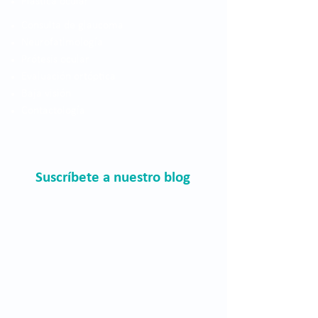
Plástica ocular
Consulta de glaucoma
Neurofatlmología
Prótesis ocular
Evaluación ortóptica
Baja visión
Contactología
Suscríbete a nuestro blog