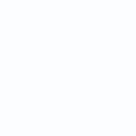
Sede Principal:
Carrera 48 No. 19 A - 40, Sector
Ciudad del Río, Edificio Torre Médica, Medellín -
Colombia.
Teléfono:
315 7616678
Horarios:
Consulta externa: 7:00 am a 7:00 pm
Consulta prioritaria: 7:00 am a 12:00 pm - 1:00
pm a 5:00 pm
Cirugía: 7:00 am a 7:00 pm
La Clínica Oftalmológica de Antioquia, Clofán, es
una institución privada dedicada a la prestación
de servicios oftalmológicos a través de un grupo
humano altamente calificado.