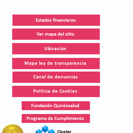
Estados financieros
Ver mapa del sitio
Ubicación
Mapa ley de transparencia
Canal de denuncias
Política de Cookies
Fundación Quirónsalud
Programa de Cumplimiento