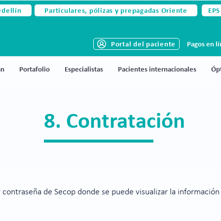
edellín
Particulares, pólizas y prepagadas Oriente
EPS
Portal del paciente
Pagos en l
án
Portafolio
Especialistas
Pacientes internacionales
Ópt
8. Contratación
y contraseña de Secop donde se puede visualizar la información 