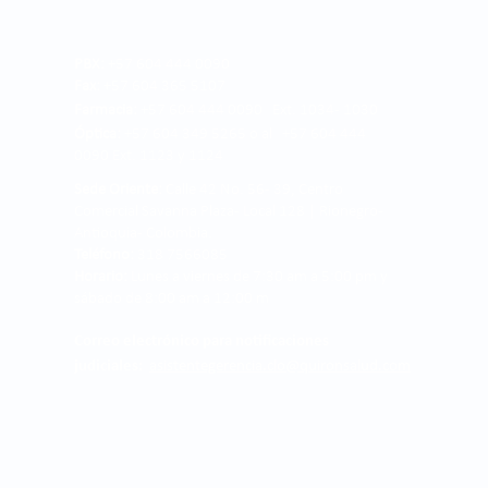
PBX:
+57 604 444 0090
Fax:
+57 604 365 5107
Farmacia:
+57 604 444 0090 Ext. 1034 - 1030
Óptica:
+57 604 349 5265 o al +57 604 444
0090 Ext. 1123 y 1124
Sede Oriente:
Calle 42 No. 56 - 39, Centro
Comercial Savanna Plaza - Local 128 | Rionegro -
Antioquia- Colombia.
Teléfono:
318 7566085
Horario:
Lunes a viernes de 7:30 am a 5:00 pm y
sábado de 8:00 am a 12:00 m
Correo electrónico para notificaciones
judiciales:
asistentegerencia.clo@quironsalud.com