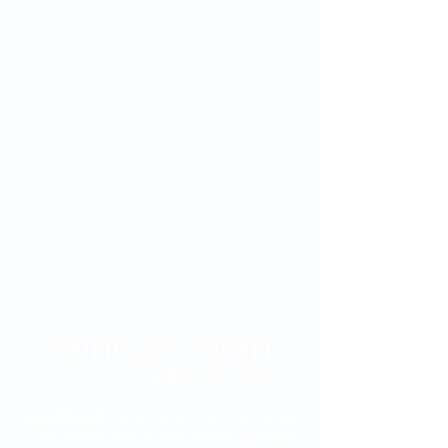
Sede Principal:
Carrera 48 No. 19 A - 40, Sector
Ciudad del Río, Edificio Torre Médica, Medellín -