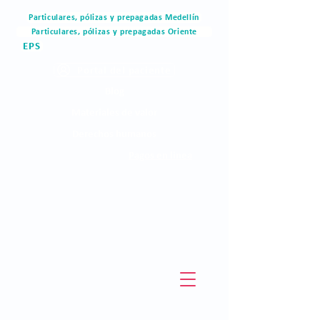
Particulares, pólizas y prepagadas Medellín
Particulares, pólizas y prepagadas Oriente
EPS
Portal del paciente
Blog
Materiales de valor
Derechos humanos
Pagos en linea