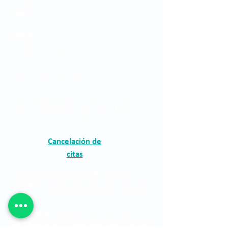
Colombia.
Teléfono:
315 7616678
Horarios:
Consulta externa: 7:00 am a 7:00 pm
Consulta prioritaria: 7:00 am a 12:00 pm -
1:00 pm a 5:00 pm
Cirugía: 7:00 am a 7:00 pm
La Clínica Oftalmológica de Antioquia, Clofán, es una
institución privada dedicada a la prestación de
servicios oftalmológicos a través de un grupo
humano altamente calificado.
Cancelación de
citas
Correo electrónico para notificaciones
judiciales:
asistentegerencia.clo@quironsalud
.com
Sede Oriente:
Calle 42 No. 56 - 39, Centro
Comercial Savanna Plaza - Local 128 | Rionegro