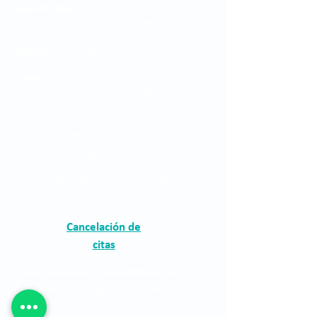
Sede Principal:
Carrera 48 No. 19 A - 40, Sector
Ciudad del Río, Edificio Torre Médica, Medellín -
Colombia.
Teléfono:
315 7616678
Horarios:
Consulta externa: 7:00 am a 7:00 pm
Consulta prioritaria: 7:00 am a 12:00 pm -
1:00 pm a 5:00 pm
Cirugía: 7:00 am a 7:00 pm
La Clínica Oftalmológica de Antioquia, Clofán, es una
institución privada dedicada a la prestación de
servicios oftalmológicos a través de un grupo
humano altamente calificado.
Cancelación de
citas
Correo electrónico para notificaciones
judiciales:
asistentegerencia.clo@quironsalud
.com