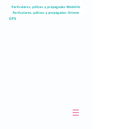
Particulares, pólizas y prepagadas Medellín
Particulares, pólizas y prepagadas Oriente
EPS
Portal del paciente
Blog
Materiales de valor
Derechos humanos
Pagos en linea