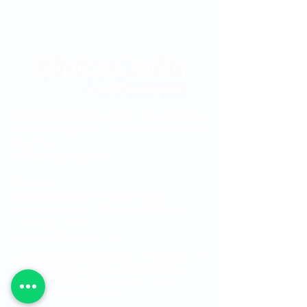
Sede Principal:
Carrera 48 No. 19 A - 40, Sector
Ciudad del Río, Edificio Torre Médica, Medellín -
Colombia.
Teléfono:
315 7616678
Horarios:
Consulta externa: 7:00 am a 7:00 pm
Consulta prioritaria: 7:00 am a 12:00 pm -
1:00 pm a 5:00 pm
Cirugía: 7:00 am a 7:00 pm
La Clínica Oftalmológica de Antioquia, Clofán, es una
institución privada dedicada a la prestación de
servicios oftalmológicos a través de un grupo
humano altamente calificado.