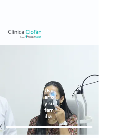
Usu
ario
y su
fam
ilia