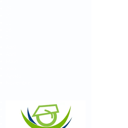
1
29
27
22
26
28
Abril
Abril
Mayo
Julio
Agosto
Noviembre
Glaucoma
Optometría
Ayudas Dx
Córnea