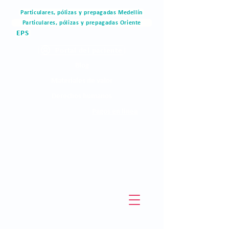
Particulares, pólizas y prepagadas Medellín
Particulares, pólizas y prepagadas Oriente
EPS
Portal del paciente
Blog
Materiales de valor
Derechos humanos
Pagos en linea