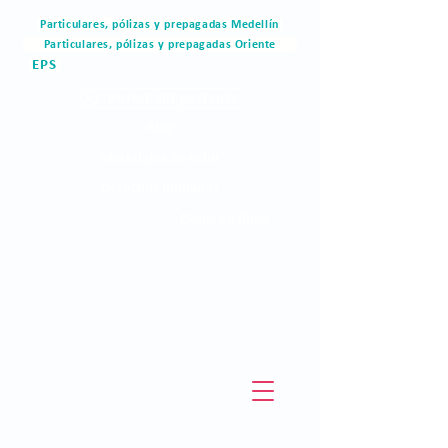
Particulares, pólizas y prepagadas Medellín
Particulares, pólizas y prepagadas Oriente
EPS
Portal del paciente
Blog
Materiales de valor
Derechos humanos
Pagos en linea