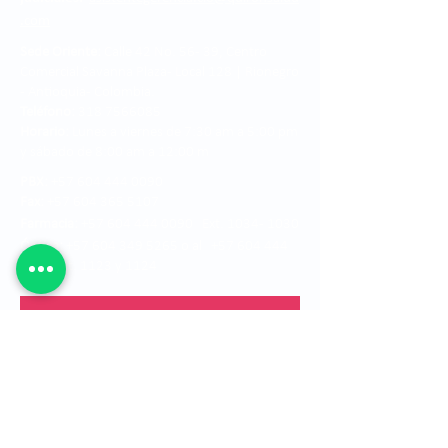
.com
Sede Oriente:
Calle 42 No. 56 - 39, Centro
Comercial Savanna Plaza - Local 128 | Rionegro
- Antioquia- Colombia.
Teléfono:
318 7566085
Horario:
Lunes a viernes de 7:30 am a 5:00 pm
y sábado de 8:00 am a 12:00 m
PBX:
+57 604 444 0090
Fax:
+57 604 365 5107
Farmacia:
+57 604 444 0090 Ext. 1034 - 1030
Óptica:
+57 604 349 5265 o al +57 604 444
0090 Ext. 1123 y 1124
Estados financieros
Ver mapa del sitio
Ubicación