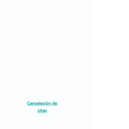
Sede Principal:
Carrera 48 No. 19 A - 40, Sector
Ciudad del Río, Edificio Torre Médica, Medellín -
Colombia.
Teléfono:
315 7616678
Horarios:
Consulta externa: 7:00 am a 7:00 pm
Consulta prioritaria: 7:00 am a 12:00 pm -
1:00 pm a 5:00 pm
Cirugía: 7:00 am a 7:00 pm
La Clínica Oftalmológica de Antioquia, Clofán, es una
institución privada dedicada a la prestación de
servicios oftalmológicos a través de un grupo
humano altamente calificado.
Cancelación de
citas
Correo electrónico para notificaciones
judiciales:
asistentegerencia.clo@quironsalud