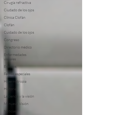
Cirugía refractiva
Ciudado de los ojos
Clínica Clofán
Clofán
Cuidado de los ojos
Congreso
Directorio médico
Enfermedades
visuales
Eventos
Fechas especiales
Hipermetropia
Historia
La ciencia y la visión
Mi nueva Visión
Noticias