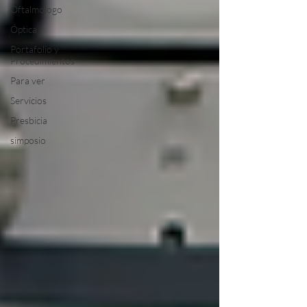
Oftalmologo
Óptica
Portafolio y
Procedimientos
Para ver
Servicios
Presbicia
simposio