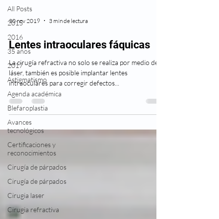
All Posts
30 nov 2019
3 min de lectura
2015
2016
Lentes intraoculares fáquicas
35 años
La cirugía refractiva no solo se realiza por medio de
2017
láser, también es posible implantar lentes
Astigmatismo
intraoculares para corregir defectos...
Agenda académica
Blefaroplastia
Avances
tecnológicos
Certificaciones y
reconocimientos
Cirugía de párpados
Cirugía de párpados
Cirugia laser
Cirugia refractiva