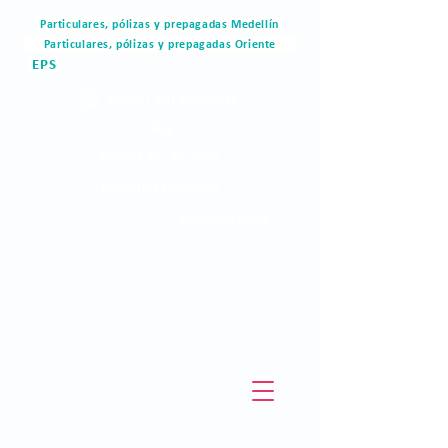
Particulares, pólizas y prepagadas Medellín
Particulares, pólizas y prepagadas Oriente
EPS
Portal del paciente
Blog
Materiales de valor
Derechos humanos
Pagos en linea