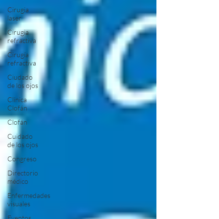
Cirugia
laser
Cirugia
refractiva
Cirugía
refractiva
Ciudado
de los ojos
Clínica
Clofán
Clofán
Cuidado
de los ojos
Congreso
Directorio
médico
Enfermedades
visuales
Eventos