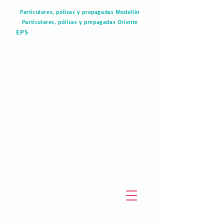
Particulares, pólizas y prepagadas Medellín
Particulares, pólizas y prepagadas Oriente
EPS
Portal del paciente
Blog
Materiales de valor
Derechos humanos
Pagos en linea