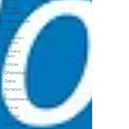
Fechas
especiales
Hipermetropia
Historia
La ciencia y
la visión
Mi nueva
Visión
Noticias
Oftalmologo
Óptica
Portafolio
y
Procedimientos
Para ver
Servicios
Presbicia