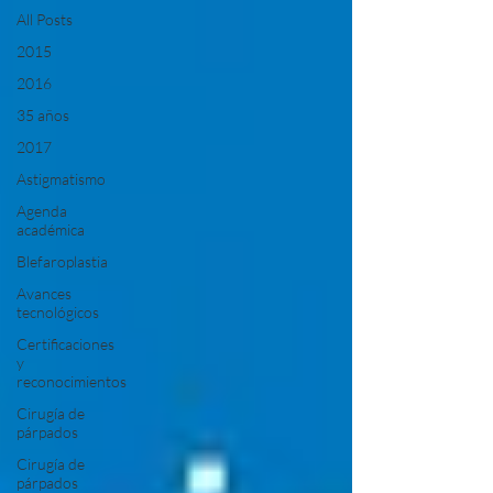
All Posts
2015
2016
35 años
2017
Astigmatismo
Agenda
académica
Blefaroplastia
Avances
tecnológicos
Certificaciones
y
reconocimientos
Cirugía de
párpados
Cirugía de
párpados