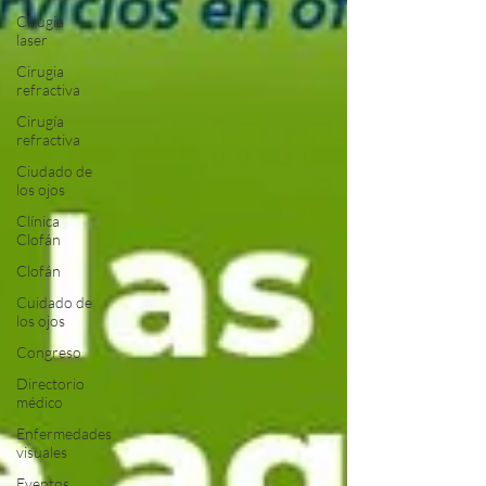
Cirugia
laser
Cirugia
refractiva
Cirugía
refractiva
Ciudado de
los ojos
Clínica
Clofán
Clofán
Cuidado de
los ojos
Congreso
Directorio
médico
Enfermedades
visuales
Eventos