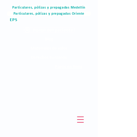
Particulares, pólizas y prepagadas Medellín
Particulares, pólizas y prepagadas Oriente
EPS
Portal del paciente
Blog
Materiales de valor
Derechos humanos
Pagos en linea