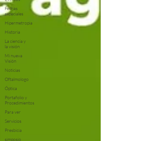
Fechas
especiales
Hipermetropia
Historia
La ciencia y
la visión
Mi nueva
Visión
Noticias
Oftalmologo
Óptica
Portafolio y
Procedimientos
Para ver
Servicios
Presbicia
simposio