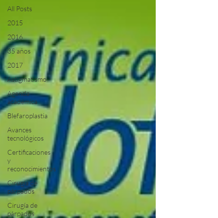
All Posts
2015
2016
35 años
2017
Astigmatismo
Agenda
académica
Blefaroplastia
Avances
tecnológicos
Certificaciones
y
reconocimientos
Cirugía de
párpados
Cirugía de
párpados