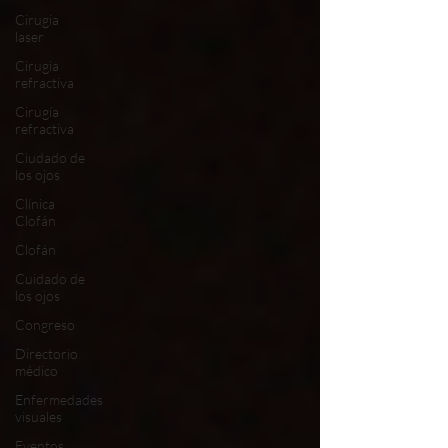
Cirugia
laser
Cirugia
refractiva
Cirugía
refractiva
Ciudado de
los ojos
Clínica
Clofán
Clofán
Cuidado de
los ojos
Congreso
Directorio
médico
Enfermedades
visuales
Eventos