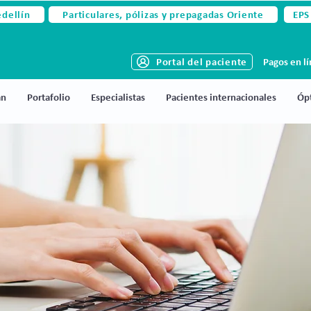
edellín
Particulares, pólizas y prepagadas Oriente
EPS
Portal del paciente
Pagos en l
án
Portafolio
Especialistas
Pacientes internacionales
Ópt