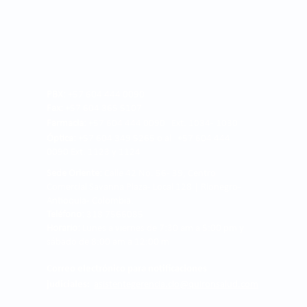
PBX:
+57 604 444 0090
Fax:
+57 604 365 5107
Farmacia:
+57 604 444 0090 Ext. 1034 - 1030
Óptica:
+57 604 349 5265 o al +57 604 444
0090 Ext. 1123 y 1124
Sede Oriente:
Calle 42 No. 56 - 39, Centro
Comercial Savanna Plaza - Local 128 | Rionegro -
Antioquia- Colombia.
Teléfono:
318 7566085
Horario:
Lunes a viernes de 7:30 am a 5:00 pm y
sábado de 8:00 am a 12:00 m
Correo electrónico para notificaciones
judiciales:
asistentegerencia.clo@quironsalud.com