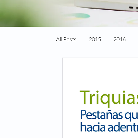
All Posts
2015
2016
Avances tecnológicos
Ce
Cirugia laser
Cirugia refr
Cuidado de los ojos
Cong
Fechas especiales
Hiper