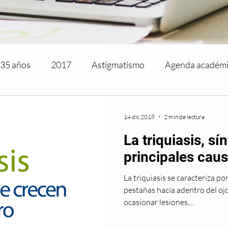
35 años
2017
Astigmatismo
Agenda académ
rtificaciones y reconocimientos
Cirugía de párpados
14 dic 2018
2 min de lectura
La triquiasis, s
activa
Cirugía refractiva
Ciudado de los ojos
principales cau
La triquiasis se caracteriza po
reso
Directorio médico
Enfermedades visuales
pestañas hacia adentro del oj
ocasionar lesiones,...
metropia
Historia
La ciencia y la visión
Mi nue