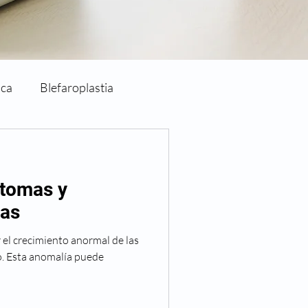
ica
Blefaroplastia
Cirugía de párpados
íntomas y
Clínica Clofán
Clofán
sas
r el crecimiento anormal de las
Eventos
o. Esta anomalía puede
va Visión
Noticias