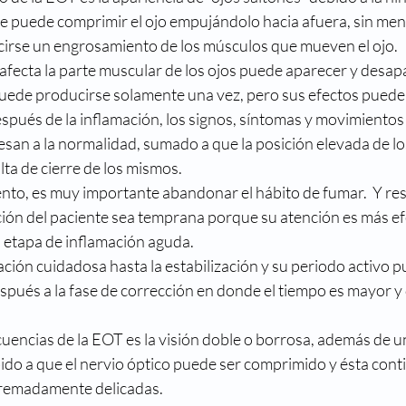
que puede comprimir el ojo empujándolo hacia afuera, sin men
irse un engrosamiento de los músculos que mueven el ojo.
fecta la parte muscular de los ojos puede aparecer y desapa
 puede producirse solamente una vez, pero sus efectos puede
espués de la inflamación, los signos, síntomas y movimientos
san a la normalidad, sumado a que la posición elevada de l
lta de cierre de los mismos.
to, es muy importante abandonar el hábito de fumar.  Y res
ción del paciente sea temprana porque su atención es más ef
la etapa de inflamación aguda.
ción cuidadosa hasta la estabilización y su periodo activo p
pués a la fase de corrección en donde el tiempo es mayor y 
uencias de la EOT es la visión doble o borrosa, además de u
bido a que el nervio óptico puede ser comprimido y ésta conti
tremadamente delicadas.