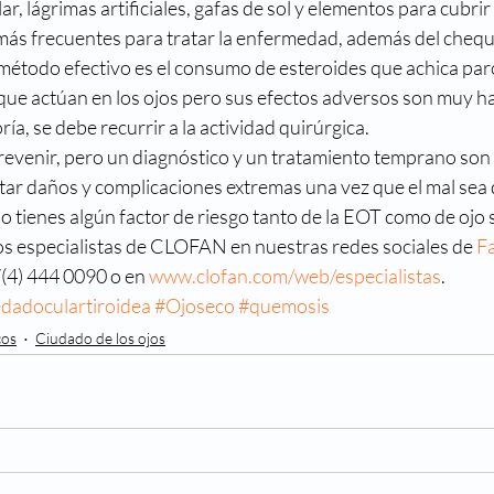
r, lágrimas artificiales, gafas de sol y elementos para cubrir
más frecuentes para tratar la enfermedad, además del cheq
 método efectivo es el consumo de esteroides que achica parc
ue actúan en los ojos pero sus efectos adversos son muy ha
ía, se debe recurrir a la actividad quirúrgica.
evenir, pero un diagnóstico y un tratamiento temprano son 
itar daños y complicaciones extremas una vez que el mal sea
o tienes algún factor de riesgo tanto de la EOT como de ojo 
os especialistas de CLOFAN en nuestras redes sociales de 
F
7(4) 444 0090 o en 
www.clofan.com/web/especialistas
.
dadoculartiroidea
#Ojoseco
#quemosis
cos
Ciudado de los ojos