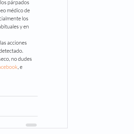
 los párpados 
ueo médico de 
ialmente los 
bituales y en 
las acciones 
 detectado.
seco, no dudes 
acebook
, e 