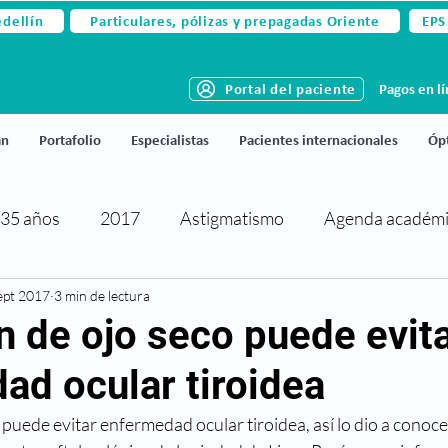
edellín
Particulares, pólizas y prepagadas Oriente
EPS
Portal del paciente
Pagos en l
án
Portafolio
Especialistas
Pacientes internacionales
Ópt
35 años
2017
Astigmatismo
Agenda académ
ept 2017
rtificaciones y reconocimientos
3 min de lectura
Cirugía de párpados
n de ojo seco puede evit
ad ocular tiroidea
activa
Cirugía refractiva
Ciudado de los ojos
puede evitar enfermedad ocular tiroidea, así lo dio a conoce