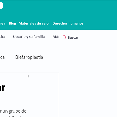
ínea
Blog
Materiales de valor
Derechos humanos
ica
Usuario y su familia
Más
ica
Blefaroplastia
Cirugía de párpados
ar
Clínica Clofán
Clofán
r un grupo de 