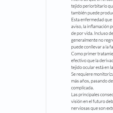
tejido periorbitario 
también puede produc
Esta enfermedad que a
aviso, la inflamación
de por vida. Incluso d
generalmente no regre
puede conllevar a la fa
Como primer tratamien
efectivo que la deriva
tejido ocular está en 
Se requiere monitoriza
más años, pasando des
complicada.
Las principales consec
visión en el futuro de
nerviosas que son ex