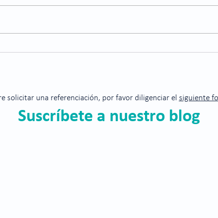
Consejos para cuidarte de la
Lo q
pérdida de visión por
orzu
glaucoma
re solicitar una referenciación, por favor diligenciar el
siguiente f
Suscríbete a nuestro blog