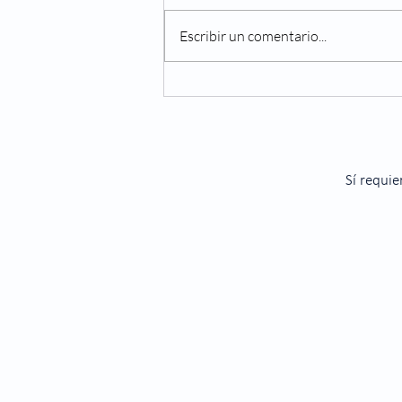
Escribir un comentario...
Cambios en tu visión
asociados al envejecimiento
Sí requie