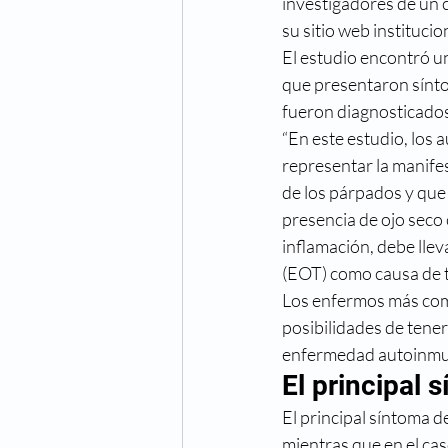
investigadores de un c
Cuidado de los ojos
Cong
su sitio web instituci
El estudio encontró un
que presentaron sínto
Fechas especiales
Hiper
fueron diagnosticado
“En este estudio, los 
representar la manife
Oftalmologo
Óptica
de los párpados y que
presencia de ojo seco 
inflamación, debe lle
(EOT) como causa de t
Los enfermos más comu
posibilidades de tener
enfermedad autoinmune
El principal 
El principal síntoma d
mientras que en el cas