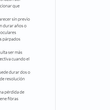
cionar que 
recer sin previo 
n durar años o 
 oculares 
os párpados 
ulta ser más 
ectiva cuando el 
uede durar dos o 
de resolución 
na pérdida de 
ene fibras 