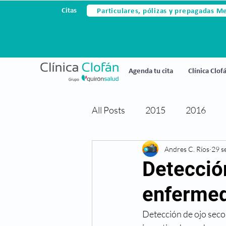
Particulares, pólizas y prepagadas M
Citas
Agenda tu cita
Clínica Clof
All Posts
2015
2016
Avances tecnológicos
Andres C. Ríos
29 s
Ce
Detecció
enfermed
Cirugia laser
Cirugia refr
Detección de ojo seco 