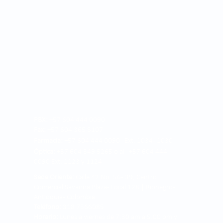
PBX:
+57 604 444 0090
Fax:
+57 604 365 5107
Farmacia:
+57 604 444 0090 Ext. 1034 - 1030
Óptica:
+57 604 349 5265 o al +57 604 444
0090 Ext. 1123 y 1124
Sede Oriente:
Calle 42 No. 56 - 39, Centro
Comercial Savanna Plaza - Local 128 | Rionegro -
Antioquia- Colombia.
Teléfono:
318 7566085
Horario:
Lunes a viernes de 7:30 am a 5:00 pm y