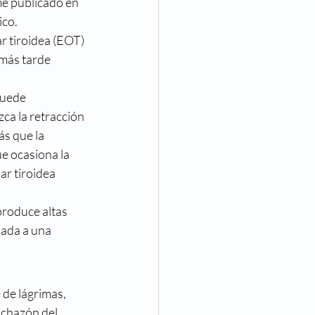
me publicado en 
Eventos
ico.
r tiroidea (EOT) 
más tarde 
va Visión
Noticias
puede 
ca la retracción 
s que la 
e ocasiona la 
r tiroidea 
roduce altas 
iada a una 
 de lágrimas, 
nchazón del 