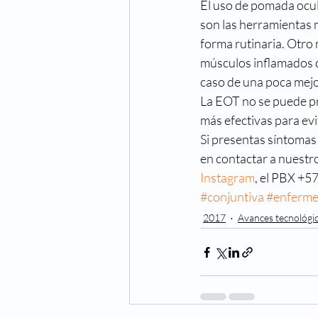
El uso de pomada ocula
son las herramientas 
forma rutinaria. Otro
músculos inflamados q
caso de una poca mejor
La EOT no se puede pr
más efectivas para ev
Si presentas síntomas 
en contactar a nuestr
Instagram
, el PBX +5
#conjuntiva
#enferme
2017
Avances tecnológi