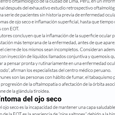
entro oftalmológico de la ciudad de Lima, Perú, en un infor
reso
Directorio médico
Enfermedades visuales
onal después del exhaustivo estudio retrospectivo oftalmológ
a serie de pacientes sin historia previa de enfermedad ocula
mas de ojo seco e inflamación superficial, hasta que tiempo 
metropia
Historia
La ciencia y la visión
Mi nue
s con EOT.
autores concluyen que la inflamación de la superficie ocular 
stación más temprana de la enfermedad, antes de que aparez
 el cierre de los mismos sean incompletos. Consideran ademá
con inyección de líquidos llamados conjuntiva y quemosis qu
var a pensar pronta y rutinariamente en una enfermedad ocula
odo”, afirman los especialistas del centro médico peruano.
nes son las personas con hábito de fumar, el tabaquismo p
 progresión de la oftalmopatía o afectación de la órbita asoc
 de la glándula tiroidea.
síntoma del ojo seco
el ojo seco es la incapacidad de mantener una capa saludable
o de la EOT es la apariencia de “ojos saltones” debido a la hi