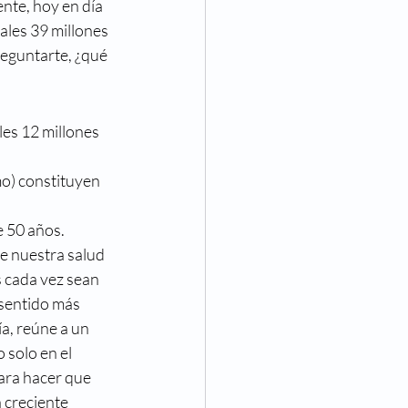
nte, hoy en día 
Eventos
les 39 millones 
reguntarte, ¿qué 
va Visión
Noticias
les 12 millones 
o) constituyen 
e 50 años.
e nuestra salud 
s cada vez sean 
 sentido más 
a, reúne a un 
 solo en el 
ara hacer que 
 creciente 