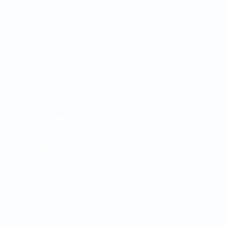
PBX:
+57 604 444 0090
Fax:
+57 604 365 5107
Farmacia:
+57 604 444 0090 Ext. 1034 - 1030
Óptica:
+57 604 349 5265 o al +57 604 444
0090 Ext. 1123 y 1124
Sede Oriente:
Calle 42 No. 56 - 39, Centro
Comercial Savanna Plaza - Local 128 | Rionegro -
Antioquia- Colombia.
Teléfono:
318 7566085
Horario:
Lunes a viernes de 7:30 am a 5:00 pm y
sábado de 8:00 am a 12:00 m
Correo electrónico para notificaciones
judiciales:
asistentegerencia.clo@quironsalud.com