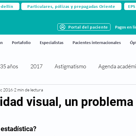
edellín
Particulares, pólizas y prepagadas Oriente
EPS
Portal del paciente
Pagos en l
án
Portafolio
Especialistas
Pacientes internacionales
Ópt
35 años
2017
Astigmatismo
Agenda académ
ic 2016
rtificaciones y reconocimientos
2 min de lectura
Cirugía de párpados
idad visual, un problema
activa
Cirugía refractiva
Ciudado de los ojos
 estadística?