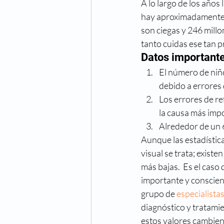
A lo largo de los años
Cuidado de los ojos
Cong
hay aproximadamente 2
son ciegas y 246 millo
tanto cuidas ese tan p
Fechas especiales
Hiper
Datos importante
El número de niño
Oftalmologo
Óptica
debido a errores 
Los errores de re
la causa más imp
Alrededor de un 
Aunque las estadístic
visual se trata; exist
más bajas.  Es el caso
importante y conscient
grupo de 
especialista
diagnóstico y tratamie
estos valores cambien