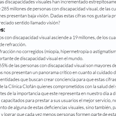
 las discapacidades visuales han incrementado estrepitosame
reso
Directorio médico
Enfermedades visuales
85 millones de personas con discapacidad visual, de las cua
nes presentan baja visión. Dadas estas cifras nos gustaría p
reciado sentido llamado visión?
metropia
Historia
La ciencia y la visión
Mi nue
s:
s con discapacidad visual asciende a 19 millones, de los cua
de refracción.
fracción no corregidos (miopía, hipermetropía o astigmatism
ortante de discapacidad visual en el mundo.
65% de las personas con discapacidad visual son mayores d
as nos presentan un panorama crítico en cuanto al cuidado d
en entidades que buscan crear conciencia para que estas cifra
 de la Clínica Clofán quienes comprometidos con la salud del
es de la importancia que este representa en nuestro día a dí
s
 capacitados para prestar a sus usuarios el mejor servicio, no
nto de alguna de estas deficiencias visuales, sino también, p
 y lograr que cada vez menos personas formen parte de esta