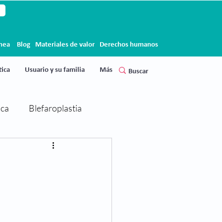
ínea
Blog
Materiales de valor
Derechos humanos
ica
Usuario y su familia
Más
ica
Blefaroplastia
Cirugía de párpados
Clínica Clofán
Clofán