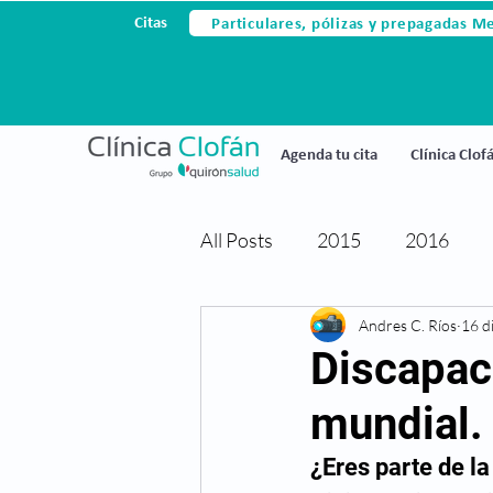
Particulares, pólizas y prepagadas M
Citas
Agenda tu cita
Clínica Clof
All Posts
2015
2016
Avances tecnológicos
Andres C. Ríos
16 d
Ce
Discapac
mundial.
Cirugia laser
Cirugia refr
¿Eres parte de la