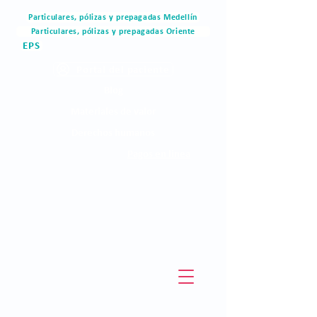
Particulares, pólizas y prepagadas Medellín
Particulares, pólizas y prepagadas Oriente
EPS
Portal del paciente
Blog
Materiales de valor
Derechos humanos
Pagos en linea