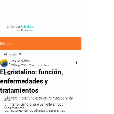
Entrada
All Posts
Andres C. Ríos
All Posts
25 sept 2018
2 min de lectura
El cristalino: función,
2015
enfermedades y
2016
tratamientos
35 años
El cristalino es una estructura transparente 
2017
al interior del ojo, que permite enfocar 
Astigmatismo
correctamente los objetos a diferentes 