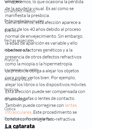
Congreso
envejecemos, lo que ocasiona la pérdida 
de la agudeza visual. Es así como se 
Directorio médico
manifiesta la presbicia.
Enfermedades visuales
Generalmente, esta afección aparece a 
partir de los 40 años debido al proceso 
Eventos
normal de envejecimiento. Sin embargo, 
Fechas especiales
la edad de aparición es variable y ello 
obedece a factores genéticos y a la 
Hipermetropia
presencia de otros defectos refractivos 
Historia
como la miopía o la hipermetropía.
La ciencia y la visión
La presbicia obliga a alejar los objetos 
para poder verlos bien. Por ejemplo, 
Mi nueva Visión
alejar los libros o los dispositivos móviles.
Noticias
Esta afección puede ser compensada con 
el uso de gafas o lentes de contacto. 
Oftalmologo
También puede corregirse con 
lentes 
Óptica
intraoculares
. Este procedimiento se 
Portafolio y Procedimientos
conoce como cirugía faco-refractiva.
La catarata
Para ver