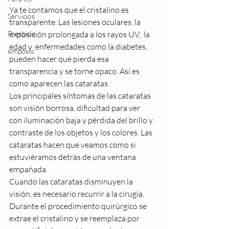
Ya te contamos que el cristalino es 
Servicios
transparente. Las lesiones oculares, la 
Presbicia
exposición prolongada a los rayos UV,  la 
edad y  enfermedades como la diabetes, 
simposio
pueden hacer que pierda esa 
transparencia y se torne opaco. Así es 
como aparecen las cataratas.
Los principales síntomas de las cataratas 
son visión borrosa, dificultad para ver 
con iluminación baja y pérdida del brillo y 
contraste de los objetos y los colores. Las 
cataratas hacen que veamos como si 
estuviéramos detrás de una ventana 
empañada.
Cuando las cataratas disminuyen la 
visión, es necesario recurrir a la cirugía. 
Durante el procedimiento quirúrgico se 
extrae el cristalino y se reemplaza por 