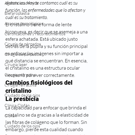
distancias. Hoy te contamos cuál es su 
Agenda académica
función, las enfermedades que lo afectan y 
Blefaroplastia
cuál es su tratamiento.
Avances tecnológicos
El cristalino tiene forma de lente 
biconvexa, es decir que se asemeja a una 
Certificaciones y reconocimientos
esfera achatada. Está ubicado justo 
Cirugía de párpados
detrás de la pupila y su función principal 
es enfocar las imágenes sin importar a 
Cirugía de párpados
qué distancia se encuentran. En esencia, 
Cirugia laser
el cristalino es una estructura ocular 
Cirugia refractiva
necesaria para ver correctamente.
Cambios fisiológicos del 
Cirugía refractiva
cristalino
Ciudado de los ojos
La presbicia
Clínica Clofán
La capacidad para enfocar que brinda el 
cristalino se da gracias a la elasticidad de 
Clofán
las fibras de colágeno que lo forman. Sin 
Cuidado de los ojos
embargo, pierde esta cualidad cuando 