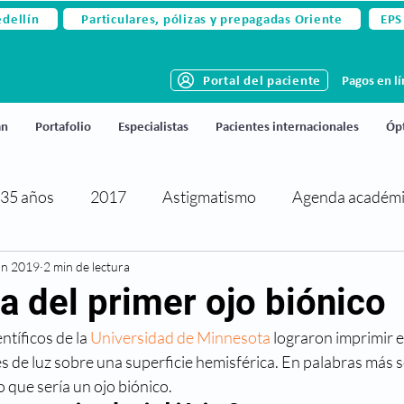
edellín
Particulares, pólizas y prepagadas Oriente
EPS
Portal del paciente
Pagos en l
án
Portafolio
Especialistas
Pacientes internacionales
Ópt
35 años
2017
Astigmatismo
Agenda académ
un 2019
rtificaciones y reconocimientos
2 min de lectura
Cirugía de párpados
a del primer ojo biónico
tíficos de la 
Universidad de Minnesota
 lograron imprimir 
activa
Cirugía refractiva
Ciudado de los ojos
 de luz sobre una superficie hemisférica. En palabras más se
o que sería un ojo biónico.