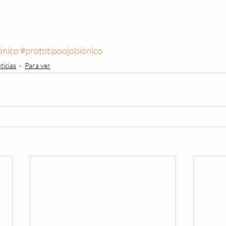
ónico
#prototipoojobiónico
ticias
Para ver