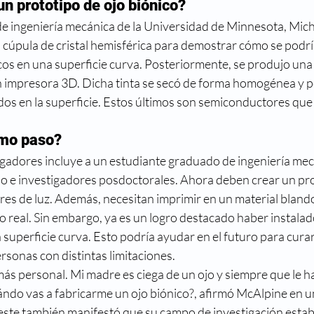
n prototipo de ojo biónico?
reso
Directorio médico
Enfermedades visuales
de ingeniería mecánica de la Universidad de Minnesota, Mich
 cúpula de cristal hemisférica para demostrar cómo se podrí
metropia
Historia
La ciencia y la visión
Mi nue
cos en una superficie curva. Posteriormente, se produjo una 
n impresora 3D. Dicha tinta se secó de forma homogénea y pe
os en la superficie. Estos últimos son semiconductores que 
imo paso?
igadores incluye a un estudiante graduado de ingeniería mec
o e investigadores posdoctorales. Ahora deben crear un pro
es de luz. Además, necesitan imprimir en un material bland
ojo real. Sin embargo, ya es un logro destacado haber instalad
uperficie curva. Esto podría ayudar en el futuro para curar
ersonas con distintas limitaciones.
ás personal. Mi madre es ciega de un ojo y siempre que le h
ándo vas a fabricarme un ojo biónico?, afirmó McAlpine en 
 este también manifestó que su campo de investigación estab