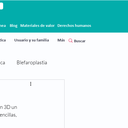
ínea
Blog
Materiales de valor
Derechos humanos
ica
Usuario y su familia
Más
ica
Blefaroplastia
Cirugía de párpados
en 3D un 
Clínica Clofán
Clofán
ncillas, 