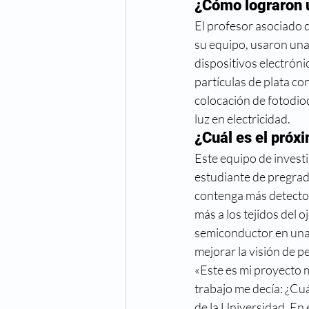
¿Cómo lograron u
Cuidado de los ojos
Cong
El profesor asociado 
su equipo, usaron una
Fechas especiales
Hiper
dispositivos electróni
partículas de plata co
colocación de fotodiod
Oftalmologo
Óptica
luz en electricidad.
¿Cuál es el próx
Este equipo de invest
estudiante de pregrad
contenga más detector
más a los tejidos del 
semiconductor en una s
mejorar la visión de p
«Este es mi proyecto m
trabajo me decía: ¿Cu
de la Universidad. En