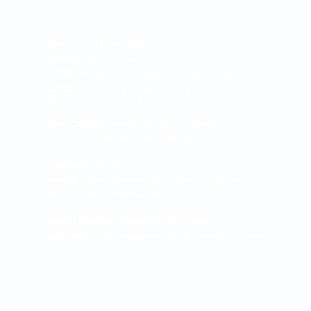
PBX:
+57 604 444 0090
Fax:
+57 604 365 5107
Farmacia:
+57 604 444 0090 Ext. 1034 - 1030
Óptica:
+57 604 349 5265 o al +57 604 444
0090 Ext. 1123 y 1124
Sede Oriente:
Calle 42 No. 56 - 39, Centro
Comercial Savanna Plaza - Local 128 | Rionegro -
Antioquia- Colombia.
Teléfono:
318 7566085
Horario:
Lunes a viernes de 7:30 am a 5:00 pm y
sábado de 8:00 am a 12:00 m
Correo electrónico para notificaciones
judiciales:
asistentegerencia.clo@quironsalud.com