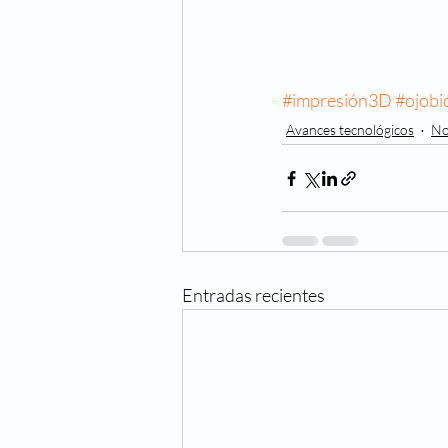
#impresión3D
#ojobi
Avances tecnológicos
No
Entradas recientes