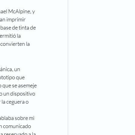
Eventos
ael McAlpine, y 
an imprimir 
va Visión
Noticias
base de tinta de 
rmitió la 
convierten la 
ánica, un 
totipo que 
o que se asemeje 
o un dispositivo 
 la ceguera o 
ablaba sobre mi 
un comunicado 
a reservado a la 