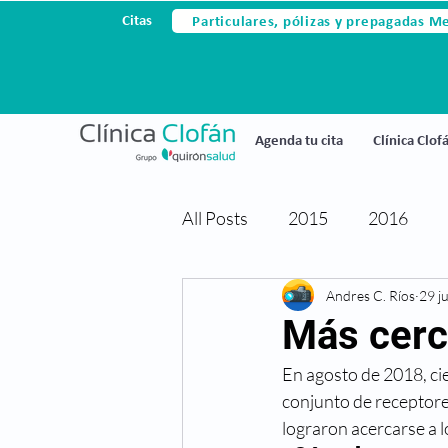
Particulares, pólizas y prepagadas M
Citas
Agenda tu cita
Clínica Clof
All Posts
2015
2016
Avances tecnológicos
Andres C. Ríos
29 j
Ce
Más cerc
En agosto de 2018, cien
Cirugia laser
Cirugia refr
conjunto de receptores
lograron acercarse a l