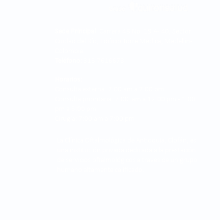
Sede Principal:
Carrera 48 No. 19 A - 40, Sector
Ciudad del Río, Edificio Torre Médica, Medellín -
Colombia.
Teléfono:
315 7616678
Horarios:
Consulta externa: 7:00 am a 7:00 pm
Consulta prioritaria: 7:00 am a 12:00 pm - 1:00
pm a 5:00 pm
Cirugía: 7:00 am a 7:00 pm
La Clínica Oftalmológica de Antioquia, Clofán, es
una institución privada dedicada a la prestación
de servicios oftalmológicos a través de un grupo
humano altamente calificado.