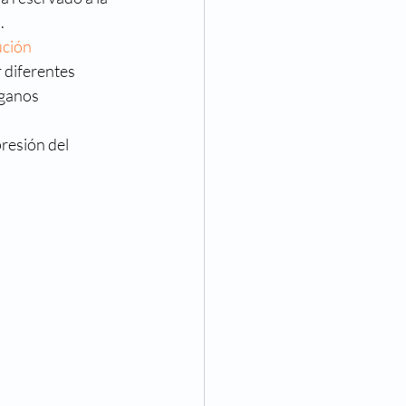
.
ución
 diferentes 
ganos 
resión del 