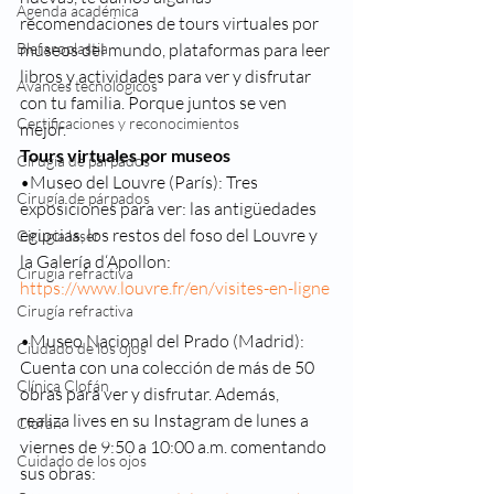
Agenda académica
recomendaciones de tours virtuales por 
Blefaroplastia
museos del mundo, plataformas para leer 
libros y actividades para ver y disfrutar 
Avances tecnológicos
con tu familia. Porque juntos se ven 
Certificaciones y reconocimientos
mejor. 
Tours virtuales por museos 
Cirugía de párpados
•Museo del Louvre (París): Tres 
Cirugía de párpados
exposiciones para ver: las antigüedades 
egipcias, los restos del foso del Louvre y 
Cirugia laser
la Galería d‘Apollon: 
Cirugia refractiva
https://www.louvre.fr/en/visites-en-ligne
Cirugía refractiva
•Museo Nacional del Prado (Madrid): 
Ciudado de los ojos
Cuenta con una colección de más de 50 
Clínica Clofán
obras para ver y disfrutar. Además, 
realiza lives en su Instagram de lunes a 
Clofán
viernes de 9:50 a 10:00 a.m. comentando 
Cuidado de los ojos
sus obras: 