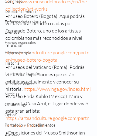
Congreso
https://www.museodelprado.es/en/the-
collection/art-works
Directorio médico
•Museo Botero (Bogotá): Aquí podrás 
Enfermedades visuales
ver las obras de arte creadas por 
Fernando Botero, uno de los artistas 
Eventos
colombianos más reconocidos a nivel 
Fechas especiales
mundial: 
https://artsandculture.google.com/partn
Hipermetropia
er/museo-botero-bogota
Historia
•Museos del Vaticano (Roma): Podrás 
La ciencia y la visión
ver las las exposiciones que están 
exhibidas actualmente y conocer su 
Mi nueva Visión
historia: 
https://www.nga.gov/index.html
Noticias
•Museo Frida Kahlo (México): Mira y 
conoce la Casa Azul, el lugar donde vivió 
Oftalmologo
esta gran artista: 
Óptica
https://artsandculture.google.com/partn
Portafolio y Procedimientos
er/museo-frida-kahlo
•Exposiciones del Museo Smithsonian 
Para ver