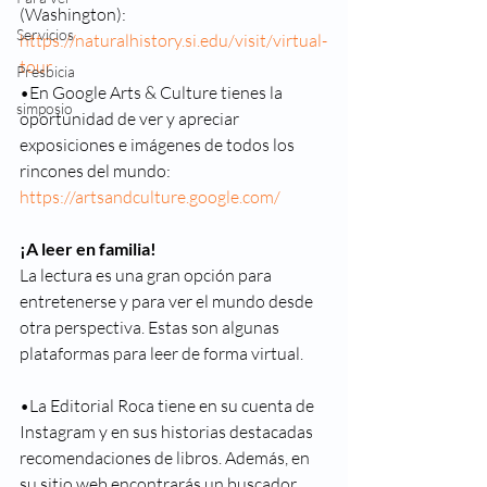
(Washington): 
Servicios
https://naturalhistory.si.edu/visit/virtual-
tour
Presbicia
•En Google Arts & Culture tienes la 
simposio
oportunidad de ver y apreciar 
exposiciones e imágenes de todos los 
rincones del mundo: 
https://artsandculture.google.com/
¡A leer en familia!
La lectura es una gran opción para 
entretenerse y para ver el mundo desde 
otra perspectiva. Estas son algunas 
plataformas para leer de forma virtual.
•La Editorial Roca tiene en su cuenta de 
Instagram y en sus historias destacadas 
recomendaciones de libros. Además, en 
su sitio web encontrarás un buscador 