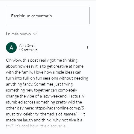
Navidad: El efecto de la
¿Qué es la retin
Escribir un comentario...
comida en los ojos
diabética?
Lo más nuevo
Anry Swan
29 oct 2025
Oh wow, this post really got me thinking 
about how easy it is to get creative at home 
with the family. I love how simple ideas can 
turn into full-on fun sessions without needing 
anything fancy. Sometimes just trying 
something new together can completely 
change the vibe of a lazy weekend. I actually 
stumbled across something pretty wild the 
other day here: 
https://radaronline.com/p/5-
must-try-celebrity-themed-slot-games/
 —  it 
made me laugh and think “why not give it a 
try?” It’s cool how little discoverie…