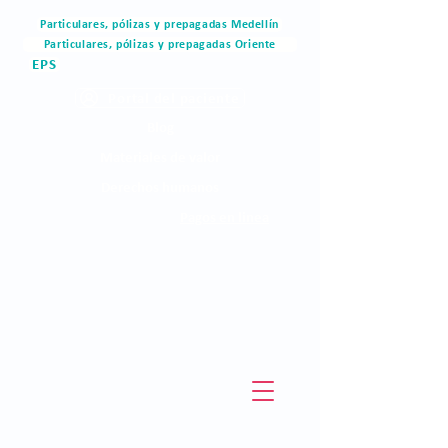
Particulares, pólizas y prepagadas Medellín
Particulares, pólizas y prepagadas Oriente
EPS
Portal del paciente
Blog
Materiales de valor
Derechos humanos
Pagos en linea