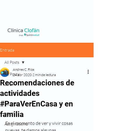
Entrada
All Posts
Andres C. Ríos
All Posts
24 abr 2020
2 min de lectura
Recomendaciones de
2015
actividades
2016
#ParaVerEnCasa y en
35 años
familia
2017
Es el momento de ver y vivir cosas 
Astigmatismo
nuevas, te damos algunas 