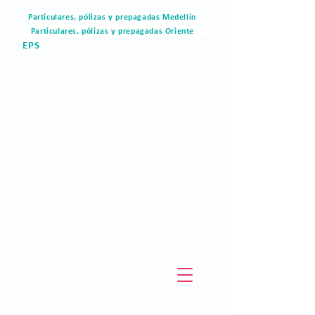
Particulares, pólizas y prepagadas Medellín
Particulares, pólizas y prepagadas Oriente
EPS
Portal del paciente
Blog
Materiales de valor
Derechos humanos
Pagos en linea