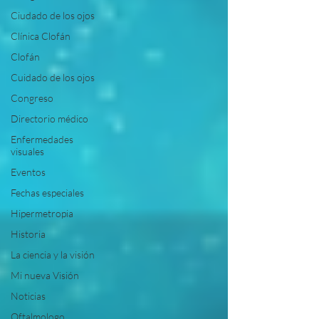
Ciudado de los ojos
Clínica Clofán
Clofán
Cuidado de los ojos
Congreso
Directorio médico
Enfermedades
visuales
Eventos
Fechas especiales
Hipermetropia
Historia
La ciencia y la visión
Mi nueva Visión
Noticias
Oftalmologo