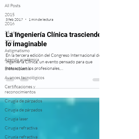
All Posts
2015
3 feb 2017
1 min de lectura
2016
35 años
La Ingeniería Clínica trasciende
2017
lo imaginable
Astigmatismo
En la tercera edición del Congreso Internacional de
Agenda académica
Ingeniería Clínica, un evento pensado para que
interactúen los profesionales,...
Blefaroplastia
Avances tecnológicos
Certificaciones y
reconocimientos
Cirugía de párpados
Cirugía de párpados
Cirugia laser
Cirugia refractiva
Cirugía refractiva