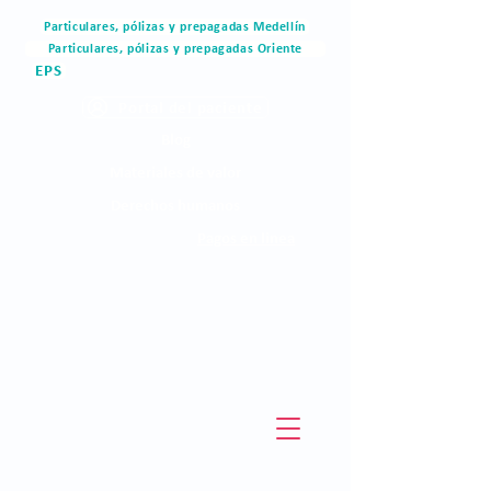
Particulares, pólizas y prepagadas Medellín
Particulares, pólizas y prepagadas Oriente
EPS
Portal del paciente
Blog
Materiales de valor
Derechos humanos
Pagos en linea