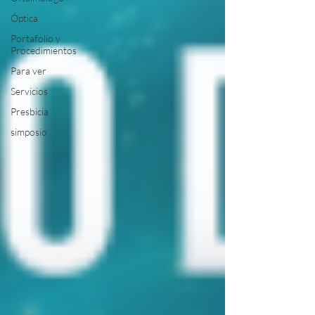
Óptica
Portafolio y
Procedimientos
Para ver
Servicios
Presbicia
simposio