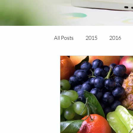
All Posts
2015
2016
Avances tecnológicos
Ce
Cirugia laser
Cirugia refr
Cuidado de los ojos
Cong
Fechas especiales
Hiper