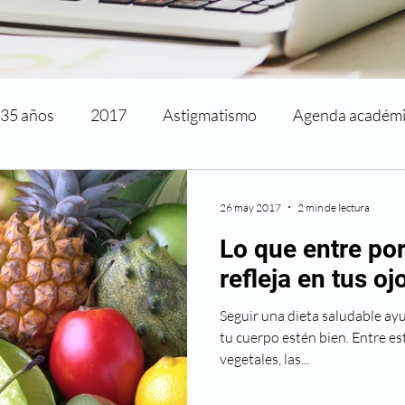
35 años
2017
Astigmatismo
Agenda académ
rtificaciones y reconocimientos
Cirugía de párpados
26 may 2017
2 min de lectura
Lo que entre por
activa
Cirugía refractiva
Ciudado de los ojos
refleja en tus oj
Seguir una dieta saludable ay
reso
Directorio médico
Enfermedades visuales
tu cuerpo estén bien. Entre est
vegetales, las...
metropia
Historia
La ciencia y la visión
Mi nue