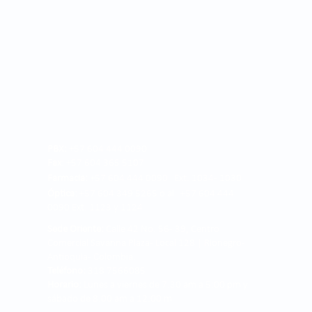
PBX:
+57 604 444 0090
Fax:
+57 604 365 5107
Farmacia:
+57 604 444 0090 Ext. 1034 - 1030
Óptica:
+57 604 349 5265 o al +57 604 444
0090 Ext. 1123 y 1124
Sede Oriente:
Calle 42 No. 56 - 39, Centro
Comercial Savanna Plaza - Local 128 | Rionegro -
Antioquia- Colombia.
Teléfono:
318 7566085
Horario:
Lunes a viernes de 7:30 am a 5:00 pm y
sábado de 8:00 am a 12:00 m