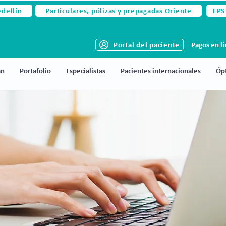
edellín
Particulares, pólizas y prepagadas Oriente
EPS
Portal del paciente
Pagos en l
án
Portafolio
Especialistas
Pacientes internacionales
Ópt