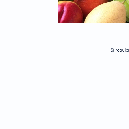
Oftalmologo
Óptica
Sí requie