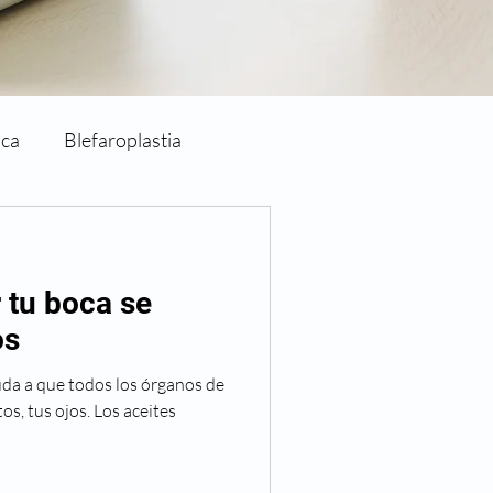
ica
Blefaroplastia
Cirugía de párpados
 tu boca se
Clínica Clofán
Clofán
os
uda a que todos los órganos de
Eventos
os, tus ojos. Los aceites
va Visión
Noticias