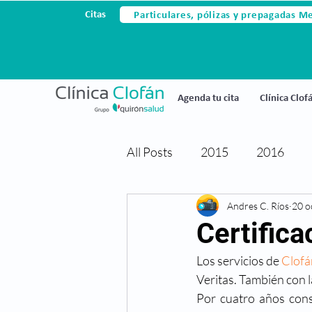
Particulares, pólizas y prepagadas M
Citas
Agenda tu cita
Clínica Clof
All Posts
2015
2016
Avances tecnológicos
Andres C. Ríos
20 o
Ce
Certific
Los servicios de 
Clofá
Cirugia laser
Cirugia refr
Veritas. También con l