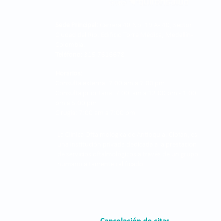
Sede Principal:
Carrera 48 No. 19 A - 40, Sector
Ciudad del Río, Edificio Torre Médica, Medellín -
Colombia.
Teléfono:
315 7616678
Horarios:
Consulta externa: 7:00 am a 7:00 pm
Consulta prioritaria: 7:00 am a 12:00 pm - 1:00
pm a 5:00 pm
Cirugía: 7:00 am a 7:00 pm
La Clínica Oftalmológica de Antioquia, Clofán, es
una institución privada dedicada a la prestación
de servicios oftalmológicos a través de un grupo
humano altamente calificado.