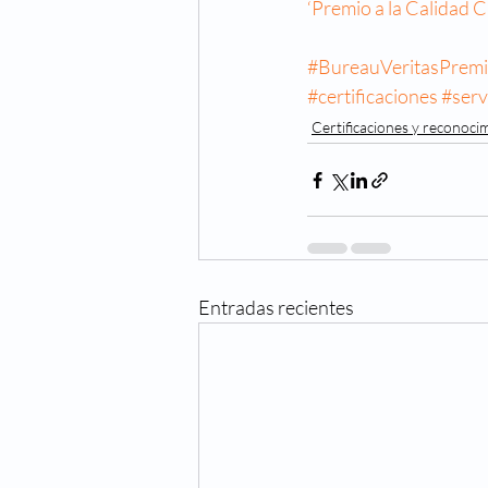
‘Premio a la Calidad C
Cuidado de los ojos
Cong
#BureauVeritasPremi
#certificaciones
#serv
Fechas especiales
Hiper
Certificaciones y reconoci
Oftalmologo
Óptica
Entradas recientes