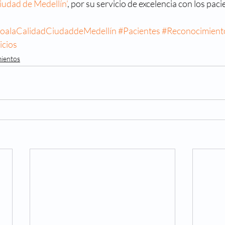
iudad de Medellín’
, por su servicio de excelencia con los paci
reso
Directorio médico
Enfermedades visuales
oalaCalidadCiudaddeMedellín
#Pacientes
#Reconocimient
icios
metropia
Historia
La ciencia y la visión
Mi nue
mientos