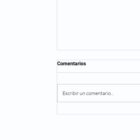
Comentarios
Escribir un comentario...
RCN Radio reconoce nuestra
labor en procesos de
Innovación Digital