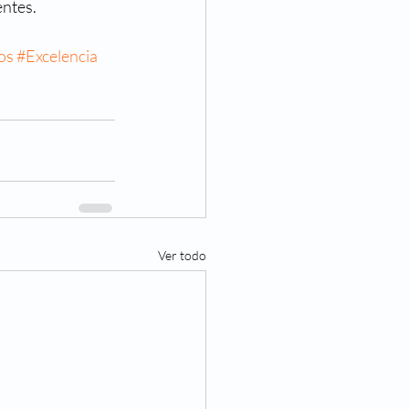
entes.
Eventos
os
#Excelencia
va Visión
Noticias
Ver todo