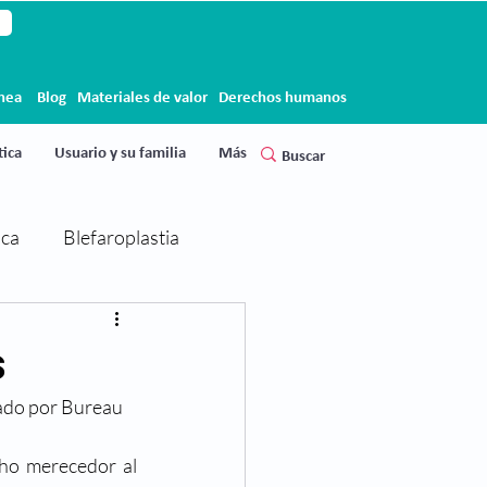
ínea
Blog
Materiales de valor
Derechos humanos
ica
Usuario y su familia
Más
ica
Blefaroplastia
Cirugía de párpados
s
gado por Bureau 
Clínica Clofán
Clofán
Por cuatro años consecutivos, desde el 2010 hasta el 2013, Clofán se ha hecho merecedor al 