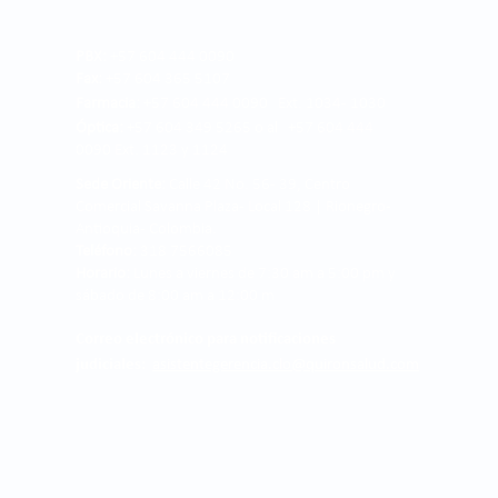
PBX:
+57 604 444 0090
Fax:
+57 604 365 5107
Farmacia:
+57 604 444 0090 Ext. 1034 - 1030
Óptica:
+57 604 349 5265 o al +57 604 444
0090 Ext. 1123 y 1124
Sede Oriente:
Calle 42 No. 56 - 39, Centro
Comercial Savanna Plaza - Local 128 | Rionegro -
Antioquia- Colombia.
Teléfono:
318 7566085
Horario:
Lunes a viernes de 7:30 am a 5:00 pm y
sábado de 8:00 am a 12:00 m
Correo electrónico para notificaciones
judiciales:
asistentegerencia.clo@quironsalud.com