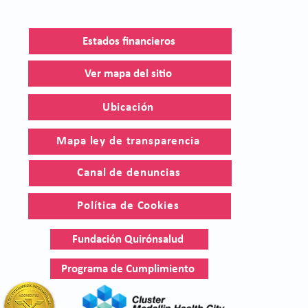
Estados financieros
Ver mapa del sitio
Ubicación
Mapa ley de transparencia
Canal de denuncias
Política de Cookies
Fundación Quirónsalud
Programa de Cumplimiento