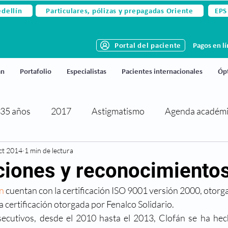
edellín
Particulares, pólizas y prepagadas Oriente
EPS
Portal del paciente
Pagos en l
án
Portafolio
Especialistas
Pacientes internacionales
Ópt
35 años
2017
Astigmatismo
Agenda académ
ct 2014
rtificaciones y reconocimientos
1 min de lectura
Cirugía de párpados
aciones y reconocimiento
n
 cuentan con la certificación ISO 9001 versión 2000, otor
activa
Cirugía refractiva
Ciudado de los ojos
a certificación otorgada por Fenalco Solidario.