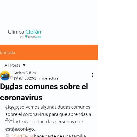
Entrada
All Posts
Andres C. Ríos
All Posts
17 abr 2020
1 min de lectura
Dudas comunes sobre el
2015
coronavirus
2016
Hoy resolvemos algunas dudas comunes 
35 años
sobre el coronavirus para que aprendas a 
2017
cuidarte y a cuidar a las personas que 
están contigo.  
Astigmatismo
El
 COVID-19
 hace parte de una familia 