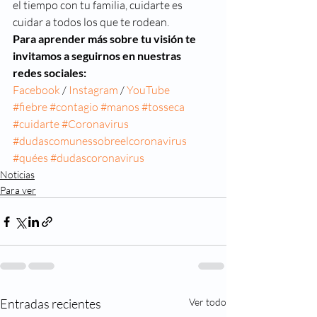
el tiempo con tu familia, cuidarte es 
cuidar a todos los que te rodean. 
Para aprender más sobre tu visión te 
invitamos a seguirnos en nuestras 
redes sociales:
Facebook
 / 
Instagram 
/ 
YouTube
#fiebre
#contagio
#manos
#tosseca
#cuidarte
#Coronavirus
#dudascomunessobreelcoronavirus
#quées
#dudascoronavirus
Noticias
Para ver
Entradas recientes
Ver todo