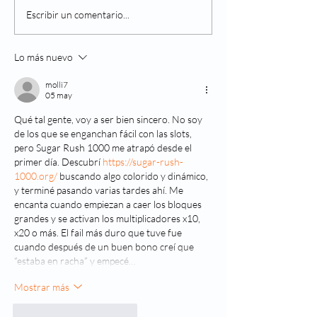
Navidad: El efecto de la
¿Qué es la retin
Escribir un comentario...
comida en los ojos
diabética?
Lo más nuevo
molli7
05 may
Qué tal gente, voy a ser bien sincero. No soy 
de los que se enganchan fácil con las slots, 
pero Sugar Rush 1000 me atrapó desde el 
primer día. Descubrí 
https://sugar-rush-
1000.org/
 buscando algo colorido y dinámico, 
y terminé pasando varias tardes ahí. Me 
encanta cuando empiezan a caer los bloques 
grandes y se activan los multiplicadores x10, 
x20 o más. El fail más duro que tuve fue 
cuando después de un buen bono creí que 
“estaba en racha” y empecé…
Mostrar más
Me gusta
Reaccionar