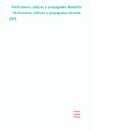
Particulares, pólizas y prepagadas Medellín
Particulares, pólizas y prepagadas Oriente
EPS
Portal del paciente
Blog
Materiales de valor
Derechos humanos
Pagos en linea