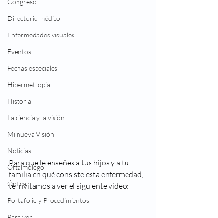
Congreso
Directorio médico
Enfermedades visuales
Eventos
Fechas especiales
Hipermetropia
Historia
La ciencia y la visión
Mi nueva Visión
Noticias
Para que le enseñes a tus hijos y a tu 
Oftalmologo
familia en qué consiste esta enfermedad, 
Óptica
te invitamos a ver el siguiente video: 
Portafolio y Procedimientos
Para ver