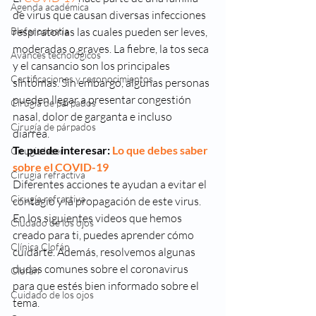
Agenda académica
de virus que causan diversas infecciones 
Blefaroplastia
respiratorias las cuales pueden ser leves, 
moderadas o graves. La fiebre, la tos seca 
Avances tecnológicos
y el cansancio son los principales 
Certificaciones y reconocimientos
síntomas. Sin embargo, algunas personas 
pueden llegar a presentar congestión 
Cirugía de párpados
nasal, dolor de garganta e incluso 
Cirugía de párpados
diarrea.   
Te puede interesar: 
Lo que debes saber 
Cirugia laser
sobre el COVID-19
Cirugia refractiva
Diferentes acciones te ayudan a evitar el 
Cirugía refractiva
contagio y la propagación de este virus. 
En los siguientes videos que hemos 
Ciudado de los ojos
creado para ti, puedes aprender cómo 
Clínica Clofán
cuidarte. Además, resolvemos algunas 
dudas comunes sobre el coronavirus 
Clofán
para que estés bien informado sobre el 
Cuidado de los ojos
tema. 