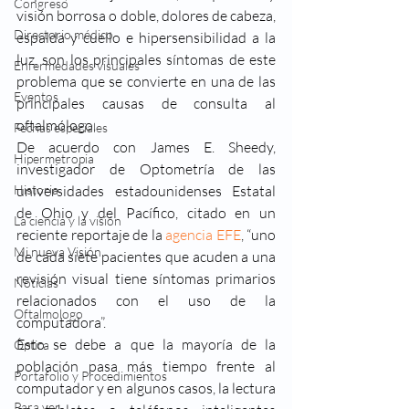
Congreso
visión borrosa o doble, dolores de cabeza, 
Directorio médico
espalda y cuello e hipersensibilidad a la 
luz, son los principales síntomas de este 
Enfermedades visuales
problema que se convierte en una de las 
Eventos
principales causas de consulta al 
oftalmólogo.
Fechas especiales
De acuerdo con James E. Sheedy, 
Hipermetropia
investigador de Optometría de las 
Historia
universidades estadounidenses Estatal 
de Ohio y del Pacífico, citado en un 
La ciencia y la visión
reciente reportaje de la 
agencia EFE
, “uno 
Mi nueva Visión
de cada siete pacientes que acuden a una 
revisión visual tiene síntomas primarios 
Noticias
relacionados con el uso de la 
Oftalmologo
computadora”.
Esto se debe a que la mayoría de la 
Óptica
población pasa más tiempo frente al 
Portafolio y Procedimientos
computador y en algunos casos, la lectura 
Para ver