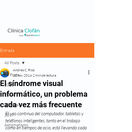
Entrada
All Posts
Andres C. Ríos
All Posts
10 nov 2014
2 min de lectura
El síndrome visual
2015
informático, un problema
2016
cada vez más frecuente
35 años
El uso continuo del computador, tabletas y 
2017
teléfonos inteligentes, tanto en el trabajo 
Astigmatismo
como en tiempos de ocio, está llevando cada 