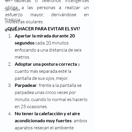
en tabletas o teléfonos inteligentes 
obliga a las personas a realizar un 
Servicios
esfuerzo mayor, derivándose en 
Presbicia
molestias oculares.
¿QUÉ HACER PARA EVITAR EL SVI?
simposio
Apartar la mirada durante 20 
segundos
 cada 20 minutos 
enfocando a una distancia de seis 
metros.
Adoptar una postura correcta
 y 
cuanto más separada esté la 
pantalla de sus ojos, mejor.
Parpadear
: frente a la pantalla se 
parpadea unas cinco veces por 
minuto, cuando lo normal es hacerlo 
en 25 ocasiones.
No tener la calefacción y el aire 
acondicionado muy fuertes
: ambos 
aparatos resecan el ambiente.