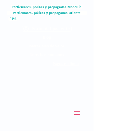
Particulares, pólizas y prepagadas Medellín
Particulares, pólizas y prepagadas Oriente
EPS
Portal del paciente
Blog
Materiales de valor
Derechos humanos
Pagos en linea