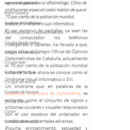
vez a más pacientes al oftalmólogo. Cifras de 
Agenda académica
instituciones especializadas hablan de que el 
Blefaroplastia
70 por ciento de la población mundial 
Avances tecnológicos
padece el síndrome visual informático.
El uso excesivo de pantallas, ya sean las 
Certificaciones y reconocimientos
del computador, los teléfonos 
Cirugía de párpados
inteligentes o tabletas, ha llevado a que, 
según cifras el Colegio Oficial de Ópticos 
Cirugía de párpados
Optometristas de Cataluña, actualmente 
Cirugia laser
el 70 por ciento de la población mundial 
Cirugia refractiva
sufra de lo que ahora se conoce como el 
Síndrome Visual Informático o SVI.
Cirugía refractiva
Un síndrome que, en palabras de la 
Ciudado de los ojos
Academia Americana de Optometría
, se 
entiende  como el conjunto de signos y 
Clínica Clofán
síntomas oculares y visuales relacionados 
Clofán
con el uso excesivo del ordenador en 
condiciones ambientales adversas.
Cuidado de los ojos
Piquiña, enrojecimiento, sequedad y 