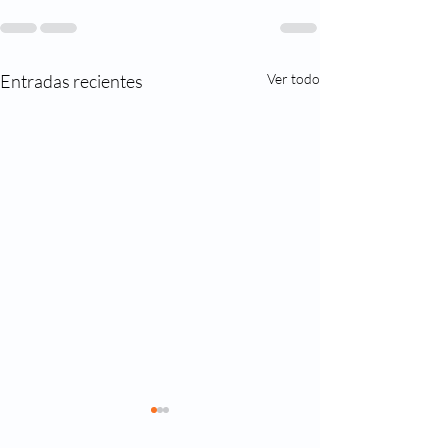
Entradas recientes
Ver todo
Historia de la ci
refractiva