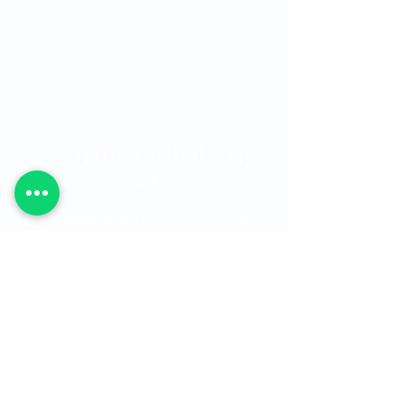
Sede Principal:
Carrera 48 No. 19 A - 40, Sector
Ciudad del Río, Edificio Torre Médica, Medellín -
Colombia.
Teléfono:
315 7616678
Horarios:
Consulta externa: 7:00 am a 7:00 pm
Consulta prioritaria: 7:00 am a 12:00 pm -
1:00 pm a 5:00 pm
Cirugía: 7:00 am a 7:00 pm