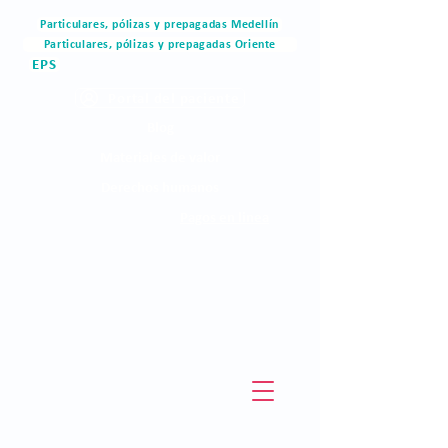
Particulares, pólizas y prepagadas Medellín
Particulares, pólizas y prepagadas Oriente
EPS
Portal del paciente
Blog
Materiales de valor
Derechos humanos
Pagos en linea