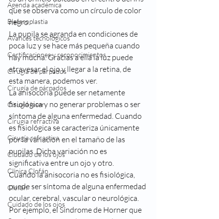
Agenda académica
que se observa como un círculo de color 
Blefaroplastia
negro.
La pupila se agranda en condiciones de 
Avances tecnológicos
poca luz y se hace más pequeña cuando 
Certificaciones y reconocimientos
hay mucha. Gracias a ella la luz puede 
atravesar el ojo y llegar a la retina, de 
Cirugía de párpados
esta manera, podemos ver.
Cirugía de párpados
La anisocoria puede ser netamente 
fisiológica y no generar problemas o ser 
Cirugia laser
síntoma de alguna enfermedad. Cuando 
Cirugia refractiva
es fisiológica se caracteriza únicamente 
Cirugía refractiva
por la variación en el tamaño de las 
pupilas. Dicha variación no es 
Ciudado de los ojos
significativa entre un ojo y otro.
Clínica Clofán
Cuando la anisocoria no es fisiológica, 
puede ser síntoma de alguna enfermedad 
Clofán
ocular, cerebral, vascular o neurológica. 
Cuidado de los ojos
Por ejemplo, el Síndrome de Horner que 