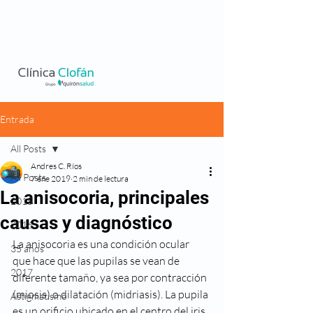
Entrada
All Posts
Andres C. Ríos
All Posts
7 ene 2019
2 min de lectura
La anisocoria, principales
2015
causas y diagnóstico
2016
La anisocoria es una condición ocular 
35 años
que hace que las pupilas se vean de 
2017
diferente tamaño, ya sea por contracción 
(miosis) o dilatación (midriasis). La pupila 
Astigmatismo
es un orificio ubicado en el centro del iris 