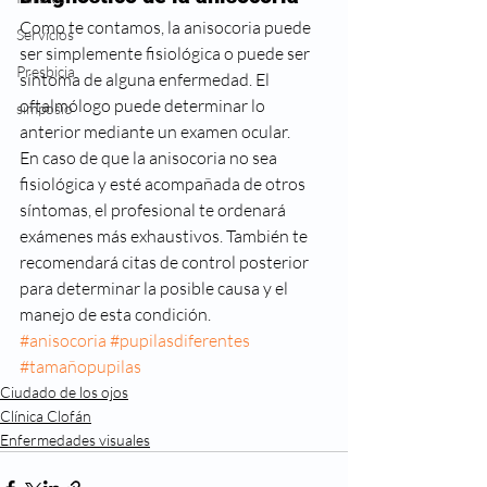
Como te contamos, la anisocoria puede 
Servicios
ser simplemente fisiológica o puede ser 
Presbicia
síntoma de alguna enfermedad. El 
oftalmólogo puede determinar lo 
simposio
anterior mediante un examen ocular.
En caso de que la anisocoria no sea 
fisiológica y esté acompañada de otros 
síntomas, el profesional te ordenará 
exámenes más exhaustivos. También te 
recomendará citas de control posterior 
para determinar la posible causa y el 
manejo de esta condición.
#anisocoria
#pupilasdiferentes
#tamañopupilas
Ciudado de los ojos
Clínica Clofán
Enfermedades visuales