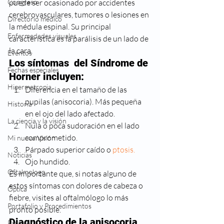
Congreso
puede ser ocasionado por accidentes 
cerebrovasculares, tumores o lesiones en 
Directorio médico
la médula espinal. Su principal 
Enfermedades visuales
característica es la parálisis de un lado de 
la cara.
Eventos
Los síntomas  del Síndrome de 
Fechas especiales
Horner incluyen:
Hipermetropia
Diferencia en el tamaño de las 
pupilas (anisocoria). Más pequeña 
Historia
en el ojo del lado afectado.
La ciencia y la visión
Nula o poca sudoración en el lado 
comprometido.
Mi nueva Visión
Párpado superior caído o 
ptosis.
Noticias
Ojo hundido.
Oftalmologo
Es importante que, si notas alguno de 
estos síntomas con dolores de cabeza o 
Óptica
fiebre, visites al oftalmólogo lo más 
Portafolio y Procedimientos
pronto posible.
Diagnóstico de la anisocoria
Para ver