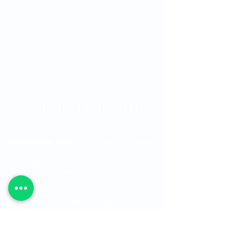
Sede Principal:
Carrera 48 No. 19 A - 40, Sector
Ciudad del Río, Edificio Torre Médica, Medellín -
Colombia.
Teléfono:
315 7616678
Horarios:
Consulta externa: 7:00 am a 7:00 pm
Consulta prioritaria: 7:00 am a 12:00 pm -
1:00 pm a 5:00 pm