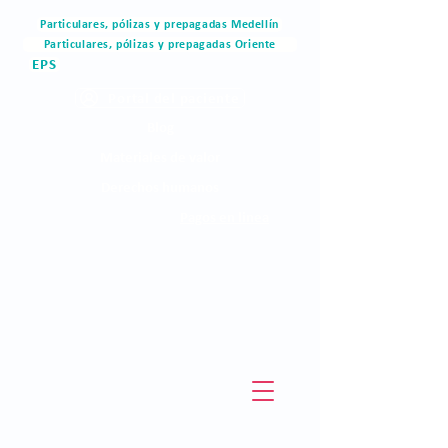
Particulares, pólizas y prepagadas Medellín
Particulares, pólizas y prepagadas Oriente
EPS
Portal del paciente
Blog
Materiales de valor
Derechos humanos
Pagos en linea