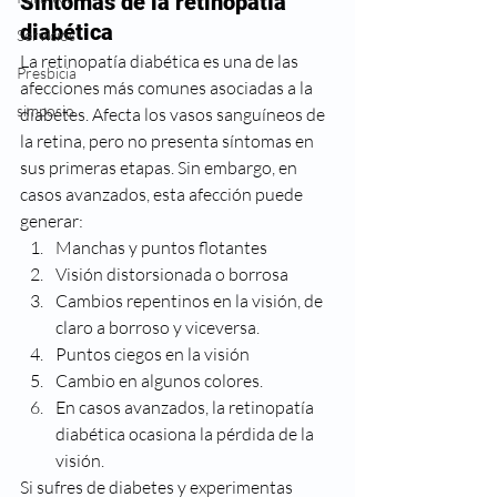
Síntomas de la retinopatía 
diabética
Servicios
La retinopatía diabética es una de las 
Presbicia
afecciones más comunes asociadas a la 
simposio
diabetes. Afecta los vasos sanguíneos de 
la retina, pero no presenta síntomas en 
sus primeras etapas. Sin embargo, en 
casos avanzados, esta afección puede 
generar:
Manchas y puntos flotantes
Visión distorsionada o borrosa
Cambios repentinos en la visión, de 
claro a borroso y viceversa.
Puntos ciegos en la visión
Cambio en algunos colores.
En casos avanzados, la retinopatía 
diabética ocasiona la pérdida de la 
visión.
Si sufres de diabetes y experimentas 