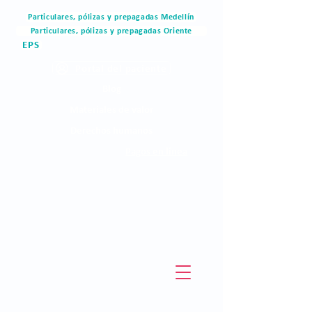
Particulares, pólizas y prepagadas Medellín
Particulares, pólizas y prepagadas Oriente
EPS
Portal del paciente
Blog
Materiales de valor
Derechos humanos
Pagos en linea