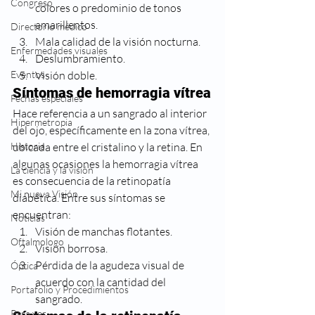
Congreso
colores o predominio de tonos 
amarillentos.
Directorio médico
Mala calidad de la visión nocturna.
Enfermedades visuales
Deslumbramiento.
Eventos
Visión doble.
Síntomas de hemorragia vítrea
Fechas especiales
Hace referencia a un sangrado al interior 
Hipermetropia
del ojo, específicamente en la zona vítrea, 
Historia
ubicada entre el cristalino y la retina. En 
algunas ocasiones la hemorragia vítrea 
La ciencia y la visión
es consecuencia de la retinopatía 
Mi nueva Visión
diabética. Entre sus síntomas se 
encuentran:
Noticias
Visión de manchas flotantes.
Oftalmologo
Visión borrosa.
Pérdida de la agudeza visual de 
Óptica
acuerdo con la cantidad del 
Portafolio y Procedimientos
sangrado.
Para ver