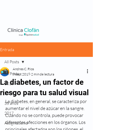
Entrada
All Posts
Andres C. Ríos
All Posts
9 sept 2019
2 min de lectura
La diabetes, un factor de
2015
riesgo para tu salud visual
2016
La diabetes, en general, se caracteriza por 
35 años
aumentar el nivel de azúcar en la sangre. 
2017
Cuando no se controla, puede provocar 
diferentes afecciones en los órganos. Los 
Astigmatismo
principales afectados son los riñones, el 