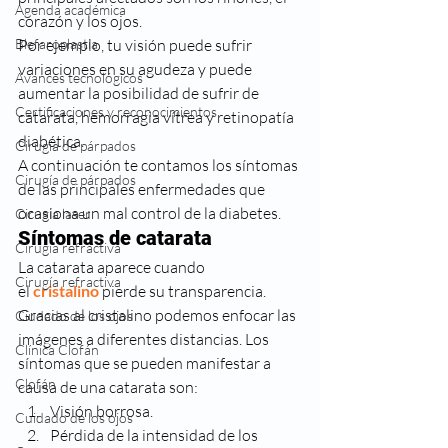
Agenda académica
corazón y los ojos.
Blefaroplastia
Por ejemplo, tu visión puede sufrir 
variaciones en su agudeza y puede 
Avances tecnológicos
aumentar la posibilidad de sufrir de 
Certificaciones y reconocimientos
catarata, hemorragia vítrea y retinopatía 
diabética.
Cirugía de párpados
A continuación te contamos los síntomas 
Cirugía de párpados
de las principales enfermedades que 
ocasiona un mal control de la diabetes.
Cirugia laser
Síntomas de catarata
Cirugia refractiva
La catarata aparece cuando 
Cirugía refractiva
el 
cristalino
 pierde su transparencia. 
Gracias al cristalino podemos enfocar las 
Ciudado de los ojos
imágenes a diferentes distancias. Los 
Clínica Clofán
síntomas que se pueden manifestar a 
Clofán
causa de una catarata son:
Visión borrosa.
Cuidado de los ojos
Pérdida de la intensidad de los 