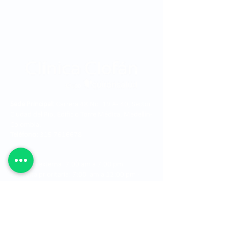
Sede Principal:
Carrera 48 No. 19 A - 40, Sector
Ciudad del Río, Edificio Torre Médica, Medellín -
Colombia.
Teléfono:
315 7616678
Horarios:
Consulta externa: 7:00 am a 7:00 pm
Consulta prioritaria: 7:00 am a 12:00 pm -
1:00 pm a 5:00 pm
Cirugía: 7:00 am a 7:00 pm
La Clínica Oftalmológica de Antioquia, Clofán, es una
institución privada dedicada a la prestación de
servicios oftalmológicos a través de un grupo