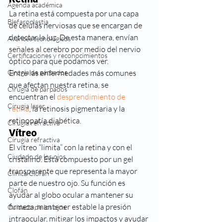
Agenda académica
La retina está compuesta por una capa 
Blefaroplastia
de células nerviosas que se encargan de 
detectar la luz. De esta manera, envían 
Avances tecnológicos
señales al cerebro por medio del nervio 
Certificaciones y reconocimientos
óptico para que podamos ver. 
Cirugía de párpados
Entre las enfermedades más comunes 
que afectan nuestra retina, se 
Cirugía de párpados
encuentran el 
desprendimiento de 
Cirugia laser
retina
, la retinosis pigmentaria y la 
retinopatía diabética.  
Cirugia refractiva
Vítreo
Cirugía refractiva
El vítreo “limita” con la retina y con el 
Ciudado de los ojos
cristalino. Está compuesto por un gel 
transparente que representa la mayor 
Clínica Clofán
parte de nuestro ojo. Su función es 
Clofán
ayudar al globo ocular a mantener su 
firmeza, mantener estable la presión 
Cuidado de los ojos
intraocular, mitigar los impactos y ayudar 