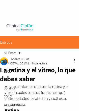
Entrada
All Posts
Andres C. Ríos
All Posts
22 nov 2019
1 min de lectura
La retina y el vítreo, lo que
2015
debes saber
2016
Hoy te contamos qué son la retina y el 
35 años
vítreo, cuáles son sus funciones, qué 
2017
enfermedades los afectan y cuál es su 
tratamiento. 
Astigmatismo
Retina