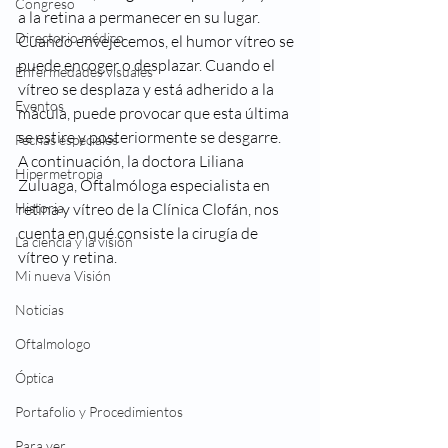
Congreso
a la retina a permanecer en su lugar. 
Directorio médico
Cuando envejecemos, el humor vítreo se 
puede encoger o desplazar. Cuando el 
Enfermedades visuales
vítreo se desplaza y está adherido a la 
Eventos
mácula, puede provocar que esta última 
se estire y posteriormente se desgarre. 
Fechas especiales
A continuación, la doctora Liliana 
Hipermetropia
Zuluaga, Oftalmóloga especialista en 
Historia
retina y vítreo de la Clínica Clofán, nos 
cuenta en qué consiste la cirugía de 
La ciencia y la visión
vítreo y retina. 
Mi nueva Visión
Noticias
Oftalmologo
Óptica
Portafolio y Procedimientos
Para ver