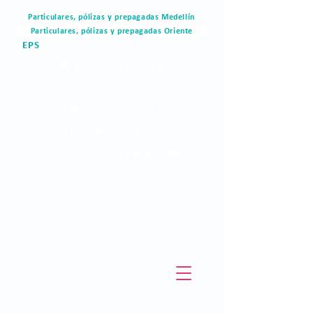
Particulares, pólizas y prepagadas Medellín
Particulares, pólizas y prepagadas Oriente
EPS
Portal del paciente
Blog
Materiales de valor
Derechos humanos
Pagos en linea