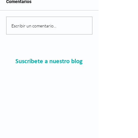
Comentarios
Navidad: El efecto de la
¿Qué es la retin
Escribir un comentario...
comida en los ojos
diabética?
Suscríbete a nuestro blog