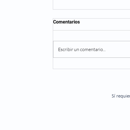
Comentarios
Escribir un comentario...
Navidad: El efecto de la
comida en los ojos
Sí requie