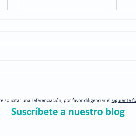
Enfe
refle
¿Sabí
salud
exame
prese
ojos 
¿Qué es la retinopatía
diabética?
re solicitar una referenciación, por favor diligenciar el
siguiente f
Suscríbete a nuestro blog