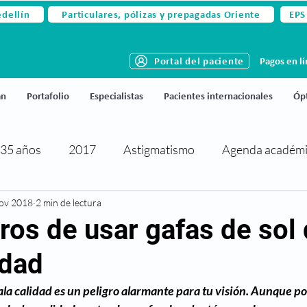
edellín
Particulares, pólizas y prepagadas Oriente
EPS
Portal del paciente
Pagos en l
án
Portafolio
Especialistas
Pacientes internacionales
Ópt
35 años
2017
Astigmatismo
Agenda académ
ov 2018
rtificaciones y reconocimientos
2 min de lectura
Cirugía de párpados
ros de usar gafas de sol
idad
activa
Cirugía refractiva
Ciudado de los ojos
ala calidad es un peligro alarmante para tu visión. Aunque po