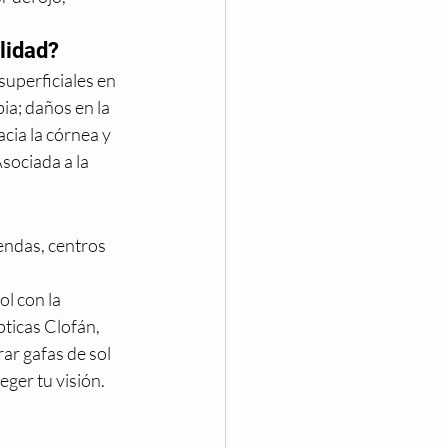
lidad?
uperficiales en 
ia; daños en la 
cia la córnea y 
ociada a la 
endas, centros 
l con la 
ticas Clofán, 
ar gafas de sol 
eger tu visión.