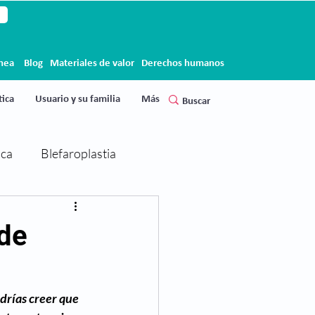
ínea
Blog
Materiales de valor
Derechos humanos
ica
Usuario y su familia
Más
ica
Blefaroplastia
Cirugía de párpados
 de
Clínica Clofán
Clofán
drías creer que 