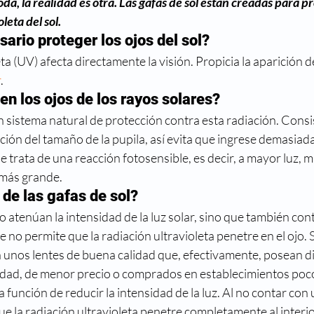
a, la realidad es otra. Las gafas de sol están creadas para pr
reso
Directorio médico
Enfermedades visuales
leta del sol.
ario proteger los ojos del sol?
ta (UV) afecta directamente la visión. Propicia la aparición d
metropia
Historia
La ciencia y la visión
Mi nue
r
.
n los ojos de los rayos solares?
 sistema natural de protección contra esta radiación. Consis
ión del tamaño de la pupila, así evita que ingrese demasiada l
se trata de una reacción fotosensible, es decir, a mayor luz, 
, más grande.
 de las gafas de sol?
o atenúan la intensidad de la luz solar, sino que también cont
 no permite que la radiación ultravioleta penetre en el ojo. 
 unos lentes de buena calidad que, efectivamente, posean dic
lidad, de menor precio o comprados en establecimientos poco
función de reducir la intensidad de la luz. Al no contar con u
 la radiación ultravioleta penetre completamente al interior