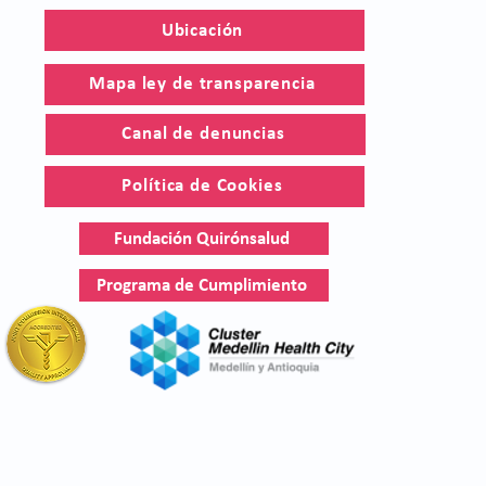
Ubicación
Mapa ley de transparencia
Canal de denuncias
Política de Cookies
Fundación Quirónsalud
Programa de Cumplimiento