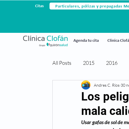
Particulares, pólizas y prepagadas M
Citas
Agenda tu cita
Clínica Clof
All Posts
2015
2016
Avances tecnológicos
Andres C. Ríos
30 n
Ce
Los pelig
mala cal
Cirugia laser
Cirugia refr
Usar gafas de sol de m