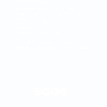
0090 Ext. 1123 y 1124
Sede Oriente:
Calle 42 No. 56 - 39, Centro
Comercial Savanna Plaza - Local 128 | Rionegro -
Antioquia- Colombia.
Teléfono:
318 7566085
Horario:
Lunes a viernes de 7:30 am a 5:00 pm y
sábado de 8:00 am a 12:00 m
Correo electrónico para notificaciones
judiciales:
asistentegerencia.clo@quironsalud.com