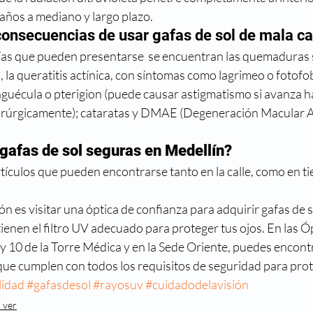
ños a mediano y largo plazo.
consecuencias de usar gafas de sol de mala ca
ías que pueden presentarse  se encuentran las quemaduras s
, la queratitis actínica, con síntomas como lagrimeo o fotofob
guécula o pterigion (puede causar astigmatismo si avanza ha
irúrgicamente); cataratas y DMAE (Degeneración Macular As
afas de sol seguras en Medellín?
rtículos que pueden encontrarse tanto en la calle, como en ti
es visitar una óptica de confianza para adquirir gafas de so
enen el filtro UV adecuado para proteger tus ojos. En las Óp
 y 10 de la Torre Médica y en la Sede Oriente, puedes encontr
 que cumplen con todos los requisitos de seguridad para prot
lidad
#gafasdesol
#rayosuv
#cuidadodelavisión
 ver