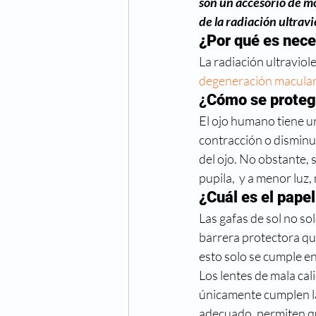
son un accesorio de mod
Cuidado de los ojos
Cong
de la radiación ultravio
¿Por qué es neces
La radiación ultraviole
Fechas especiales
Hiper
degeneración macula
¿
Cómo se protege
Oftalmologo
Óptica
El ojo humano tiene un
contracción o disminuc
del ojo. No obstante, 
pupila,  y a menor luz
¿Cuál es el papel
Las gafas de sol no sol
barrera protectora que
esto solo se cumple en
Los lentes de mala ca
únicamente cumplen la 
adecuado, permiten que