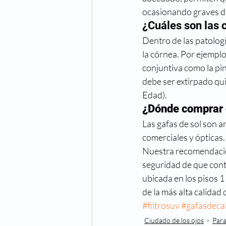
ocasionando graves da
¿Cuáles son las 
Dentro de las patolog
la córnea. Por ejemplo
conjuntiva como la pin
debe ser extirpado qu
Edad).
¿Dónde comprar g
Las gafas de sol son a
comerciales y ópticas.
Nuestra recomendación 
seguridad de que conti
ubicada en los pisos 1
de la más alta calidad
#filtrosuv
#gafasdeca
Ciudado de los ojos
Para