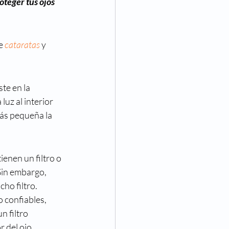
oteger tus ojos 
Eventos
e 
cataratas
 y 
va Visión
Noticias
te en la 
uz al interior 
más pequeña la 
ienen un filtro o 
Sin embargo, 
ho filtro.
 confiables, 
n filtro 
 del ojo, 