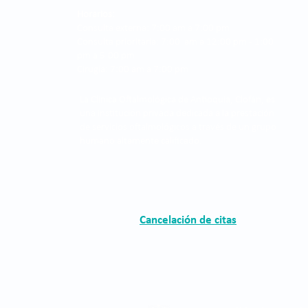
Horarios:
Consulta externa: 7:00 am a 7:00 pm
Consulta prioritaria: 7:00 am a 12:00 pm - 1:00
pm a 5:00 pm
Cirugía: 7:00 am a 7:00 pm
La Clínica Oftalmológica de Antioquia, Clofán, es
una institución privada dedicada a la prestación
de servicios oftalmológicos a través de un grupo
humano altamente calificado.
Cancelación de citas